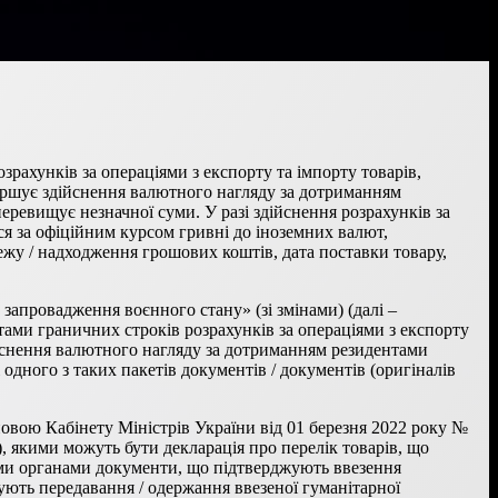
озрахунків за операціями з експорту та імпорту товарів,
вершує здійснення валютного нагляду за дотриманням
еревищує незначної суми. У разі здійснення розрахунків за
ься за офіційним курсом гривні до іноземних валют,
ежу / надходження грошових коштів, дата поставки товару,
запровадження воєнного стану» (зі змінами) (далі –
тами граничних строків розрахунків за операціями з експорту
дійснення валютного нагляду за дотриманням резидентами
 одного з таких пакетів документів / документів (оригіналів
овою Кабінету Міністрів України від 01 березня 2022 року №
, якими можуть бути декларація про перелік товарів, що
ими органами документи, що підтверджують ввезення
ують передавання / одержання ввезеної гуманітарної