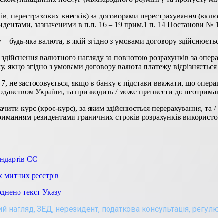
ів, перестрахових внесків) за договорами перестрахування (включ
дентами, зазначеними в п.п. 16 – 19 прим.1 п. 14 Постанови № 1
у – будь-яка валюта, в якій згідно з умовами договору здійснюєть
ою здійснення валютного нагляду за повнотою розрахунків за опер
, якщо згідно з умовами договору валюта платежу відрізняється 
 7, не застосовується, якщо в банку є підстави вважати, що операц
одавством України, та призводить / може призвести до неотрима
ити курс (крос-курс), за яким здійснюється перерахування, та / 
отриманням резидентами граничних строків розрахунків використо
андартів ЄС
х митних реєстрів
юднено текст Указу
й нагляд
,
ЗЕД
,
нерезидент
,
податкова консультація
,
регулю