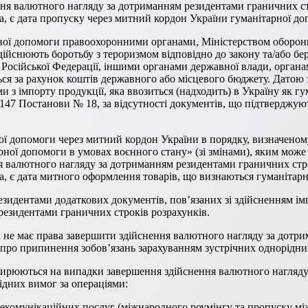
ня валютного нагляду за дотриманням резидентами граничних стро
а, є дата пропуску через митний кордон України гуманітарної до
арної допомоги правоохоронними органами, Міністерством оборо
снюють боротьбу з тероризмом відповідно до закону та/або берут
сії Російської Федерації, іншими органами державної влади, орга
ься за рахунок коштів державного або місцевого бюджету. Датою
и з імпорту продукції, яка ввозиться (надходить) в Україну як г
. 147 Постанови № 18, за відсутності документів, що підтверджу
ої допомоги через митний кордон України в порядку, визначеном
ної допомоги в умовах воєнного стану» (зі змінами), яким може 
валютного нагляду за дотриманням резидентами граничних строкі
га, є дата митного оформлення товарів, що визнаються гуманіта
зидентами додаткових документів, пов’язаних зі здійсненням імп
резидентами граничних строків розрахунків.
к не має права завершити здійснення валютного нагляду за дотр
ів про припинення зобов’язань зарахуванням зустрічних однорідни
ирюються на випадки завершення здійснення валютного нагляду
ідних вимог за операціями:
лекомунікаційних послуг (міжнародного роумінгу та пропуску мі