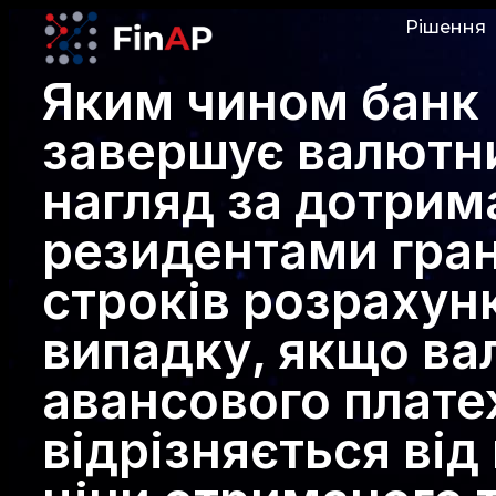
Рішення
Яким чином банк
завершує валютн
нагляд за дотри
резидентами гра
строків розрахунк
випадку, якщо ва
авансового плат
відрізняється від