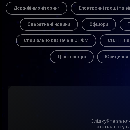
Держфінмоніторинг
Електронні гроші та ві
Оперативні новини
Офшори
П
Спеціально визначені СПФМ
СПЛІТ, не
Цінні папери
Юридична 
Слідкуйте за к
комплаєнсу в