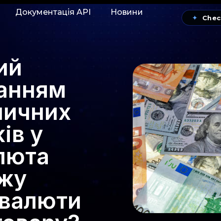
Документація АРІ
Новини
✦
Chec
ий
манням
ничних
ів у
люта
ежу
 валюти