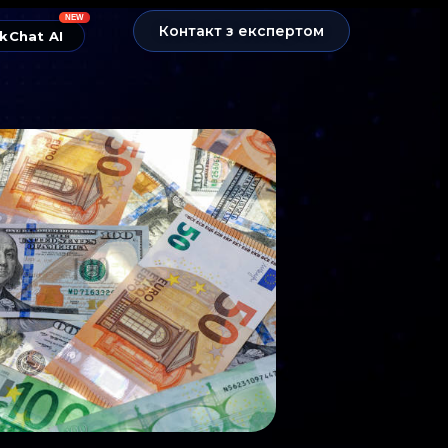
NEW
Контакт з експертом
kChat AI