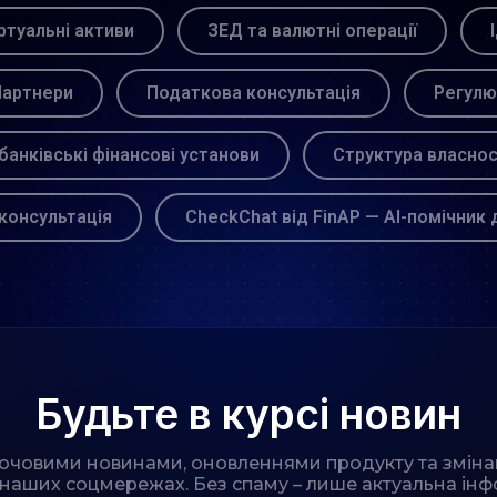
ртуальні активи
ЗЕД та валютні операції
артнери
Податкова консультація
Регулю
банківські фінансові установи
Структура власнос
консультація
CheckChat від FinAP — AI-помічник 
Будьте в курсі новин
лючовими новинами, оновленнями продукту та зміна
 наших соцмережах. Без спаму – лише актуальна інф