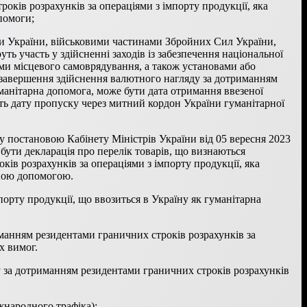
ків розрахунків за операціями з імпорту продукції, яка
помоги;
ни України, військовими частинами Збройних Сил України,
ь участь у здійсненні заходів із забезпечення національної
нами місцевого самоврядування, а також установами або
 завершення здійснення валютного нагляду за дотриманням
уманітарна допомога, може бути дата отримання ввезеної
ють дату пропуску через митний кордон України гуманітарної
у постановою Кабінету Міністрів України від 05 вересня 2023
бути декларація про перелік товарів, що визнаються
в розрахунків за операціями з імпорту продукції, яка
рною допомогою.
орту продукції, що ввозиться в Україну як гуманітарна
иманням резидентами граничних строків розрахунків за
х вимог.
 за дотриманням резидентами граничних строків розрахунків
жнародного трафіка);