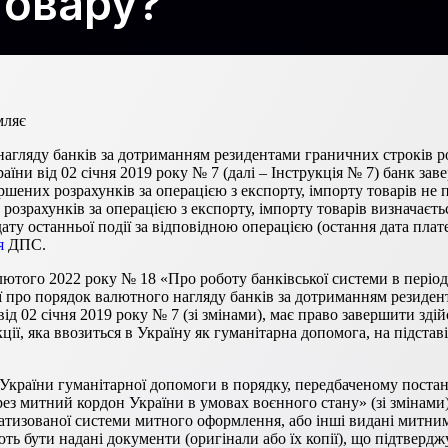
товару?
мляє
го нагляду банків за дотриманням резидентами граничних строків р
їни від 02 січня 2019 року № 7 (далі – Інструкція № 7) банк за
шених розрахунків за операцією з експорту, імпорту товарів не п
 розрахунків за операцією з експорту, імпорту товарів визначаєт
ту останньої події за відповідною операцією (остання дата плат
я
ДПС.
лютого 2022 року № 18 «Про роботу банківської системи в період 
ії про порядок валютного нагляду банків за дотриманням резиден
ід 02 січня 2019 року № 7 (зі змінами), має право завершити з
ії, яка ввозиться в Україну як гуманітарна допомога, на підставі
 України гуманітарної допомоги в порядку, передбаченому постан
ез митний кордон України в умовах воєнного стану» (зі змінами)
атизованої системи митного оформлення, або інші видані митн
ь бути надані документи (оригінали або їх копії), що підтвердж