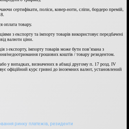
аючи сертифікати, поліси, ковер-ноти, сліпи, бордеро премій,
8.
ся оплата товару.
аціями з експорту та імпорту товарів використовує передбачені
від валюти ціни.
ія з експорту, імпорту товарів може бути пов’язана з
ння/недоотримання грошових коштів / товару резидентом.
або у випадках, визначених в абзаці другому п. 17 розд. IV
вує офіційний курс гривні до іноземних валют, установлений
вання ринку платежів
,
резиденти