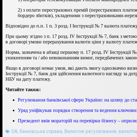
2) з оплати перестрахових премій (перестрахових платеж
бордеро збитків), укладеними з перестраховиками-нерези
Відповідно до п.п. 1 п. 3 розд. І Інструкції № 7 валюта платеж
При цьому згідно з п. 17 розд. IV Інструкції № 7, банк з мет
в договорі умови перерахування валюти ціни у валюту платежу
Норма, зазначена в абзаці першому п. 17 розд. IV Інструкції №
уникненням та / або невиконанням вимог, передбачених закон
Якщо в договорі немає умов, які дають змогу однозначно визнач
Інструкції № 7, банк для здійснення валютного нагляду за д
НБУ на дату платежу.
Читайте також:
Регулювання банківської сфери України: на шляху до ст
Уряд уніфікував порядки створення та ведення ключови
Президент ввів мораторій на перевірки бізнесу – оприл
SA
,
банківська справа
,
Валютне регулювання
,
валютни