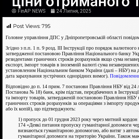
ціни отриманого 
FinAP NEWS
24 Липня, 2025
Post Views:
795
Головне управління ДПС у Дніпропетровській області повідо
Згідно з п.п. 1 п. 9 розд. ІІІ Інструкції про порядок валютно
затвердженої постановою Правління Національного банку Укра
резидентами граничних строків розрахунків якщо сума незавер
експорт, імпорт товарів в іноземній валюті сума незавершених
установленим Національним банком України (далі – НБУ) на да
дата зарахування зустрічних однорідних вимог).
Повідомленн
Відповідно до п. 14 прим. 7 постанови Правління НБУ від 24 
Постанова № 18) банк, крім підстав, передбачених в Інструкц
та імпорту товарів, затвердженій постановою Правління НБУ в
граничних строків розрахунків за операціями з імпорту продукц
або їх копій), що підтверджують:
1) пропуск до 01 грудня 2023 року через митний кордон
174 «Деякі питання пропуску гуманітарної допомоги чер
визнаються гуманітарною допомогою, або витяг з автом
гуманітарної допомоги на територію України. Також мают