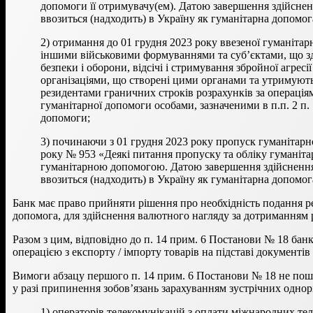
допомоги її отримувачу(ем). Датою завершення здійснен
ввозиться (надходить) в Україну як гуманітарна допомог
2) отримання до 01 грудня 2023 року ввезеної гуманіт
іншими військовими формуваннями та суб’єктами, що здій
безпеки і оборони, відсічі і стримування збройної агре
організаціями, що створені цими органами та утримуют
резидентами граничних строків розрахунків за операціям
гуманітарної допомоги особами, зазначеними в п.п. 2 п
допомоги;
3) починаючи з 01 грудня 2023 року пропуск гуманітарн
року № 953 «Деякі питання пропуску та обліку гуманітар
гуманітарною допомогою. Датою завершення здійснення 
ввозиться (надходить) в Україну як гуманітарна допомо
Банк має право прийняти рішення про необхідність подання ре
допомога, для здійснення валютного нагляду за дотриманням 
Разом з цим, відповідно до п. 14 прим. 6 Постанови № 18 бан
операцією з експорту / імпорту товарів на підставі документ
Вимоги абзацу першого п. 14 прим. 6 Постанови № 18 не пош
у разі припинення зобов’язань зарахуванням зустрічних однор
1) операторів телекомунікацій з оплати міжнародних те