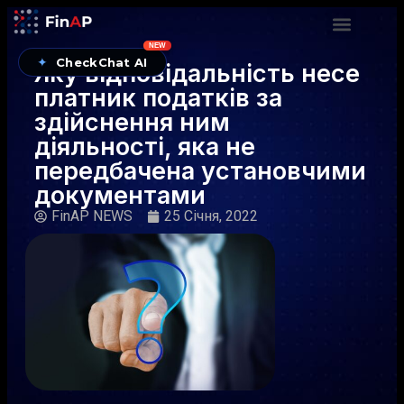
NEW
✦
CheckChat AI
Яку відповідальність несе
платник податків за
здійснення ним
діяльності, яка не
передбачена установчими
документами
FinAP NEWS
25 Січня, 2022