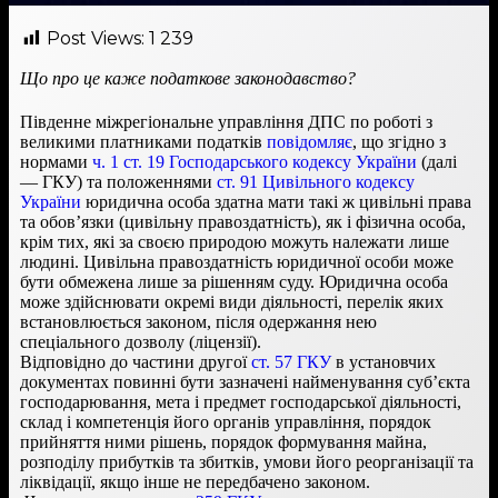
Post Views:
1 239
Що про це каже податкове законодавство?
Південне міжрегіональне управління ДПС по роботі з
великими платниками податків
повідомляє
, що згідно з
нормами
ч. 1 ст. 19 Господарського кодексу України
(далі
— ГКУ) та положеннями
ст. 91 Цивільного кодексу
України
юридична особа здатна мати такі ж цивільні права
та обов’язки (цивільну правоздатність), як і фізична особа,
крім тих, які за своєю природою можуть належати лише
людині. Цивільна правоздатність юридичної особи може
бути обмежена лише за рішенням суду. Юридична особа
може здійснювати окремі види діяльності, перелік яких
встановлюється законом, після одержання нею
спеціального дозволу (ліцензії).
Відповідно до частини другої
ст. 57 ГКУ
в установчих
документах повинні бути зазначені найменування суб’єкта
господарювання, мета і предмет господарської діяльності,
склад і компетенція його органів управління, порядок
прийняття ними рішень, порядок формування майна,
розподілу прибутків та збитків, умови його реорганізації та
ліквідації, якщо інше не передбачено законом.