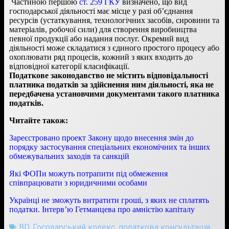
Частиною першою
ст. 259 ГКУ
визначено, що вид
господарської діяльності має місце у разі об’єднання
ресурсів (устаткування, технологічних засобів, сировини та
матеріалів, робочої сили) для створення виробництва
певної продукції або надання послуг. Окремий вид
діяльності може складатися з єдиного простого процесу або
охоплювати ряд процесів, кожний з яких входить до
відповідної категорії класифікації.
П
одаткове законодавство не містить відповідальності
платника податків за здійснення ним діяльності, яка не
передбачена установчими документами такого платника
податків.
Читайте також
:
Зареєстровано проект Закону щодо внесення змін до
порядку застосування спеціальних економічних та інших
обмежувальних заходів та санкцій
Які ФОПи можуть потрапити під обмеження
співпрацювати з юридичними особами
Українці не зможуть витратити гроші, з яких не сплатять
податки. Інтерв’ю Гетманцева про амністію капіталу
BD
,
Госодарський кодекс
,
податкова консультація