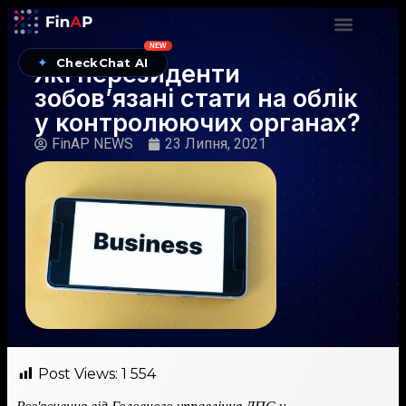
NEW
✦
CheckChat AI
Які нерезиденти
зобов’язані стати на облік
у контролюючих органах?
FinAP NEWS
23 Липня, 2021
Post Views:
1 554