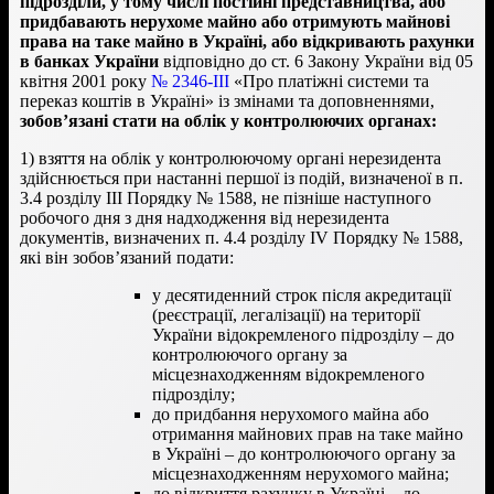
підрозділи, у тому числі постійні представництва, або
придбавають нерухоме майно або отримують майнові
права на таке майно в Україні, або відкривають рахунки
в банках України
відповідно до ст. 6 Закону України від 05
квітня 2001 року
№ 2346-III
«Про платіжні системи та
переказ коштів в Україні» із змінами та доповненнями,
зобов’язані стати на облік у контролюючих органах:
1) взяття на облік у контролюючому органі нерезидента
здійснюється при настанні першої із подій, визначеної в п.
3.4 розділу ІІІ Порядку № 1588, не пізніше наступного
робочого дня з дня надходження від нерезидента
документів, визначених п. 4.4 розділу IV Порядку № 1588,
які він зобов’язаний подати:
у десятиденний строк після акредитації
(реєстрації, легалізації) на території
України відокремленого підрозділу – до
контролюючого органу за
місцезнаходженням відокремленого
підрозділу;
до придбання нерухомого майна або
отримання майнових прав на таке майно
в Україні – до контролюючого органу за
місцезнаходженням нерухомого майна;
до відкриття рахунку в Україні – до