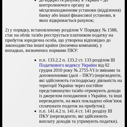
контролюючого органу за
місцезнаходженням установи (відділення)
банку або іншої фінансової установи, в
яких відкривається рахунок;
2) у порядку, встановленому розділом V Порядку № 1588,
стає на облік та/або реєструється платником податку на
прибуток юридична особа, що утворена відповідно до
законодавства іншої країни (іноземна компанія), у
випадках, визначених нормами ПКУ:
п.п. 133.2.2 п. 133.2 ст. 133 розділом III
Податкового кодексу України
від 02
грудня 2010 року № 2755-VI із змінами та
доповненнями (далі – ПКУ) (нерезиденти,
які здійснюють господарську діяльність на
території України через постійне
представництво та/або отримують доходи
із джерелом походження з України, та інші
нерезиденти, на яких покладено обов’язок
сплачувати податок на прибуток);
п.п. 141.4.2 п. 141.4 ст. 141 розділу III
ПКУ (нерезиденти, які здійснюють
виплату доходів та утримують податки).