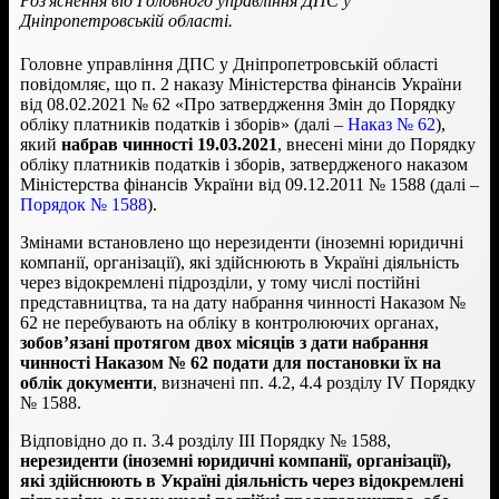
Роз'яснення від Головного управління ДПС у
Дніпропетровській області.
Головне управління ДПС у Дніпропетровській області
повідомляє, що п. 2 наказу Міністерства фінансів України
від 08.02.2021 № 62 «Про затвердження Змін до Порядку
обліку платників податків і зборів» (далі –
Наказ № 62
),
який
набрав чинності 19.03.2021
, внесені міни до Порядку
обліку платників податків і зборів, затвердженого наказом
Міністерства фінансів України від 09.12.2011 № 1588 (далі –
Порядок № 1588
).
Змінами встановлено що нерезиденти (іноземні юридичні
компанії, організації), які здійснюють в Україні діяльність
через відокремлені підрозділи, у тому числі постійні
представництва, та на дату набрання чинності Наказом №
62 не перебувають на обліку в контролюючих органах,
зобов’язані протягом двох місяців з дати набрання
чинності Наказом № 62 подати для постановки їх на
облік документи
, визначені пп. 4.2, 4.4 розділу IV Порядку
№ 1588.
Відповідно до п. 3.4 розділу ІІІ Порядку № 1588,
нерезиденти (іноземні юридичні компанії, організації),
які здійснюють в Україні діяльність через відокремлені