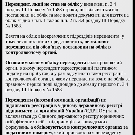
Нерезидент, який не став на облік
у визначені п. 3.4
розділу ІІІ Порядку № 1588 строки, не звільняється від
постановки на облік та має подати документи для взяття на
облік згідно з п.п. 1 та/або п.п. 2 п. 3.4 розділу ІІІ Порядку
№ 1588.
Взяття на облік відокремлених підрозділів нерезидента, у
тому числі постійних представництв,
не звільняє
нерезидента від обов’язку постановки на облік в
контролюючому органі.
Основним місцем обліку нерезидента є
контролюючий
орган, в якому нерезидент зареєстрований платником
податку на прибуток, а у разі відсутності такої реєстрації –
контролюючий орган, в якому нерезидента взято на облік за
правилом першої події відповідно до абзацу першого п. 3.4
розділу ІІІ Порядку № 1588.
Нерезиденти (іноземні компанії, організації) не
підлягають реєстрації в Єдиному державному реєстрі
підприємств та організацій України
(ЄДРПОУ) та не
включається до Єдиного державного реєстру юридичних
осіб, фізичних осіб – підприємців та громадських
формувань,
а обліковуються в контролюючих органах за
податковим номером
, який присвоюється нерезиденту