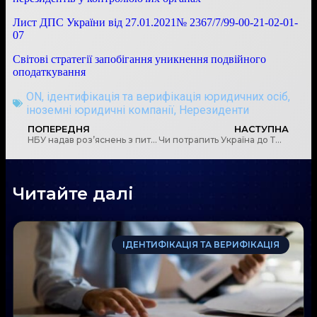
Лист ДПС України від 27.01.2021№ 2367/7/99-00-21-02-01-
07
Світові стратегії запобігання уникнення подвійного
оподаткування
ON
,
ідентифікація та верифікація юридичних осіб
,
іноземні юридичні компанії
,
Нерезиденти
ПОПЕРЕДНЯ
НАСТУПНА
НБУ надав роз’яснень з питань фінансового моніторингу
Чи потрапить Україна до ТОП-10 криптодержав світу
Читайте далі
ІДЕНТИФІКАЦІЯ ТА ВЕРИФІКАЦІЯ