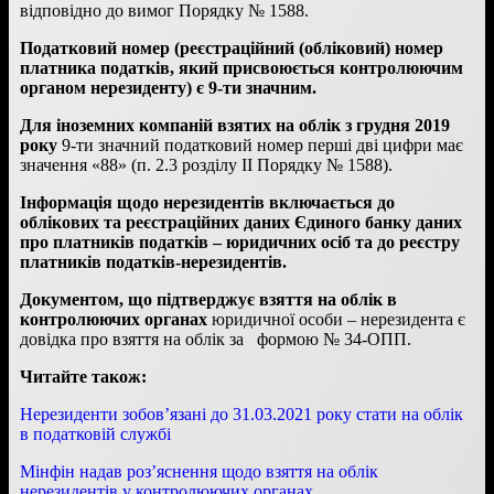
відповідно до вимог Порядку № 1588.
Податковий номер (реєстраційний (обліковий) номер
платника податків, який присвоюється контролюючим
органом нерезиденту) є 9-ти значним.
Для іноземних компаній взятих на облік з грудня 2019
року
9-ти значний податковий номер перші дві цифри має
значення «88» (п. 2.3 розділу ІІ Порядку № 1588).
Інформація щодо нерезидентів включається до
облікових та реєстраційних даних Єдиного банку даних
про платників податків – юридичних осіб та до реєстру
платників податків-нерезидентів.
Документом, що підтверджує взяття на облік в
контролюючих органах
юридичної особи – нерезидента є
довідка про взяття на облік за формою № 34-ОПП.
Читайте також:
Нерезиденти зобов’язані до 31.03.2021 року стати на облік
в податковій службі
Мінфін надав роз’яснення щодо взяття на облік
нерезидентів у контролюючих органах