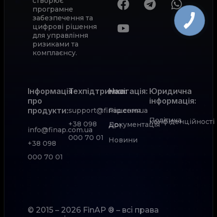
створює
програмне
забезпечення та
цифрові рішення
для управління
ризиками та
комплаєнсу.
Інформація
Техпідтримка:
Навігація:
Юридична
про
інформація:
продукти:
support@finap.com.ua
Рішення
Політика
конфіденційності
+38 098
Документація
АРІ
info@finap.com.ua
000 70 01
Новини
+38 098
000 70 01
© 2015 – 2026 FinAP ® – всі права