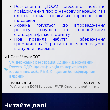
Роз’яснення ДСФМ стосовно подання
повідомлення про фінансову операцію, яка
одночасно має ознаки як порогової, так і
підозрілої
Україна готується до впровадження
реєстру рахунків та європейських
стандартів фінмоніторингу
Нові правила набуття і збереження
громадянства України та роз’яснення умов
в’їзду для іноземців
Post Views:
503
SA
,
державна реєстрація
,
Єдиний Державний
Реєстр
,
ЄДР
,
ідентифікація та верифікація
юридичних осіб
,
КБВ
,
Кінцевий бенефіціарний
власник
ПОПЕРЕДНЯ
НАСТУПНА
Роз’яснення ДСФМ стосовно подання повідомлення про фінансову операцію, яка одночасно має ознаки як порогової, так і підозрілої
FATF: Оновлено рейтинги зведеної оцінки країн
Читайте далі