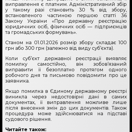
виправлення є платним. Адміністративний збір
у такому разі становить 30 % від збору,
встановленого частиною першою статті 36
Закону України «Про державну реєстрацію
юридичних осіб, фізичних осіб — підприємців
та громадських формувань».
Станом на 01.01.2026 розмір збору складає 100
грн або 300 грн (залежно від виду суб’єкта).
Коли суб’єкт державної реєстрації виявляє
помилку самостійно, він зобов’язаний
виправити її безоплатно протягом одного
робочого дня та письмово повідомити про це
заявника.
Якщо помилка в Єдиному державному реєстрі
виникла через недостовірні дані в самих
документах, її виправлення можливе лише
після внесення змін до цих документів. Також
процедура може здійснюватися на підставі
судового рішення.
Читайте також: