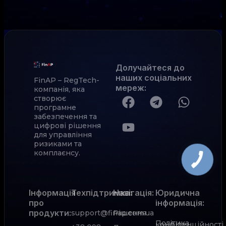
Долучайтеся до
наших соціальних
FinAP – RegTech-
мереж
:
компанія, яка
створює
програмне
забезпечення та
цифрові рішення
для управління
ризиками та
комплаєнсу.
Інформація
Техпідтримка:
Навігація:
Юридична
про
інформація:
продукти:
support@finap.com.ua
Рішення
Політика
конфіденційності