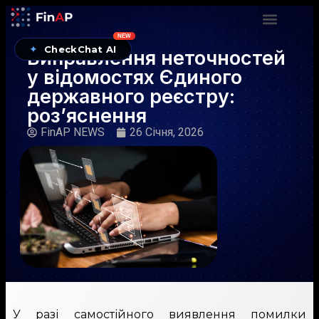
NEW
✦
CheckChat AI
Виправлення неточностей
у відомостях Єдиного
державного реєстру:
роз’яснення
FinAP NEWS
26 Січня, 2026
У разі самостійного виявлення помилки