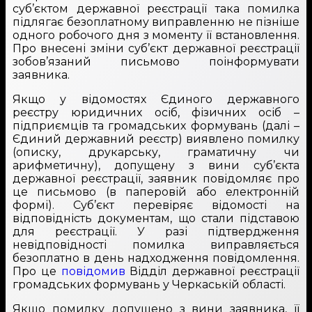
суб’єктом державної реєстрації така помилка
підлягає безоплатному виправленню не пізніше
одного робочого дня з моменту її встановлення.
Про внесені зміни суб’єкт державної реєстрації
зобов’язаний письмово поінформувати
заявника.
Якщо у відомостях Єдиного державного
реєстру юридичних осіб, фізичних осіб –
підприємців та громадських формувань (далі –
Єдиний державний реєстр) виявлено помилку
(описку, друкарську, граматичну чи
арифметичну), допущену з вини суб’єкта
державної реєстрації, заявник повідомляє про
це письмово (в паперовій або електронній
формі). Суб’єкт перевіряє відомості на
відповідність документам, що стали підставою
для реєстрації. У разі підтвердження
невідповідності помилка виправляється
безоплатно в день надходження повідомлення.
Про це
повідомив
Відділ державної реєстрації
громадських формувань у Черкаській області.
Якщо помилку допущено з вини заявника, її