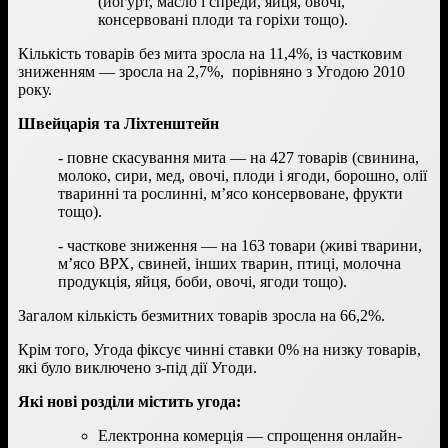
(йогурт, масло і спреди, яйця, овочі,
консервовані плоди та горіхи тощо).
Кількість товарів без мита зросла на 11,4%, із частковим
зниженням — зросла на 2,7%, порівняно з Угодою 2010
року.
Швейцарія та Ліхтенштейн
- повне скасування мита — на 427 товарів (свинина,
молоко, сири, мед, овочі, плоди і ягоди, борошно, олії
тваринні та рослинні, м’ясо консервоване, фрукти
тощо).
- часткове зниження — на 163 товари (живі тварини,
м’ясо ВРХ, свиней, інших тварин, птиці, молочна
продукція, яйця, боби, овочі, ягоди тощо).
Загалом кількість безмитних товарів зросла на 66,2%.
Крім того, Угода фіксує чинні ставки 0% на низку товарів,
які було виключено з-під дії Угоди.
Які нові розділи містить угода:
Електронна комерція — спрощення онлайн-