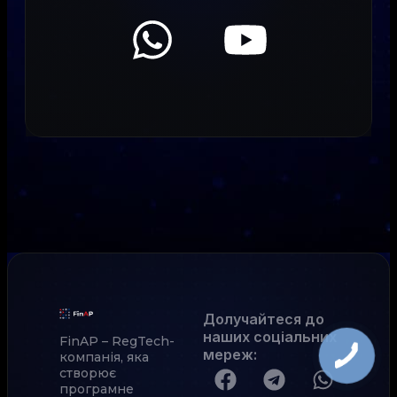
Долучайтеся до
наших соціальних
FinAP – RegTech-
мереж
:
компанія, яка
створює
програмне