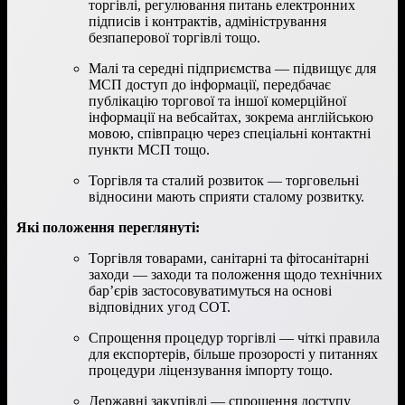
торгівлі, регулювання питань електронних
підписів і контрактів, адміністрування
безпаперової торгівлі тощо.
Малі та середні підприємства — підвищує для
МСП доступ до інформації, передбачає
публікацію торгової та іншої комерційної
інформації на вебсайтах, зокрема англійською
мовою, співпрацю через спеціальні контактні
пункти МСП тощо.
Торгівля та сталий розвиток — торговельні
відносини мають сприяти сталому розвитку.
Які положення переглянуті:
Торгівля товарами, санітарні та фітосанітарні
заходи — заходи та положення щодо технічних
бар’єрів застосовуватимуться на основі
відповідних угод СОТ.
Спрощення процедур торгівлі — чіткі правила
для експортерів, більше прозорості у питаннях
процедури ліцензування імпорту тощо.
Державні закупівлі — спрощення доступу