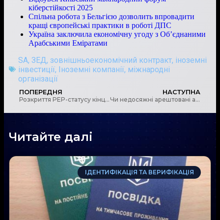
кіберстійкості 2025
Спільна робота з Бельгією дозволить впровадити
кращі європейські практики в роботі ДПС
Україна заключила економічну угоду з Об’єднаними
Арабськими Еміратами
SA
,
ЗЕД
,
зовнішньоекономічний контракт
,
іноземні
інвестиції
,
Іноземні компанії
,
міжнародні
організації
ПОПЕРЕДНЯ
НАСТУПНА
Розкриття PEP-статусу кінцевих бенефіціарів стало обов’язковим для видобувного бізнесу
Чи недосяжні арештовані активи в криптовалютах та інших віртуальних активах для управління?
Читайте далі
ІДЕНТИФІКАЦІЯ ТА ВЕРИФІКАЦІЯ