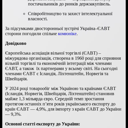
постачальників до ринків держзакупівель.
Співробітництво та захист інтелектуальної
власності.
За підсумками двосторонньої зустрічі Україна–ЄАВТ
сторони погодили спільне
комюніке
.
Довідково
Європейська асоціація вільної торгівлі (ЄАВТ) –
міжурядова організація, створена в 1960 році для сприяння
вільній торгівлі та економічній інтеграції між членами
ЄАВТ, а також їх партнерами у всьому світі. На сьогодні
членами ЄАВТ є Ісландія, Ліхтенштейн, Норвегія та
Швейцарія.
У 2024 році товарообіг між Україною та країнами ЄАВТ
(Ісландія, Норвегія, Швейцарія, Ліхтенштейн) становив
майже 1,3 мільярда євро. Cередній темп зростання
протягом останніх п’яти років українського експорту до
країн ЄАВТ — 4,9%, для імпорту з країн ЄАВТ до України
— 9,3%.
Основні статті експорту до України: