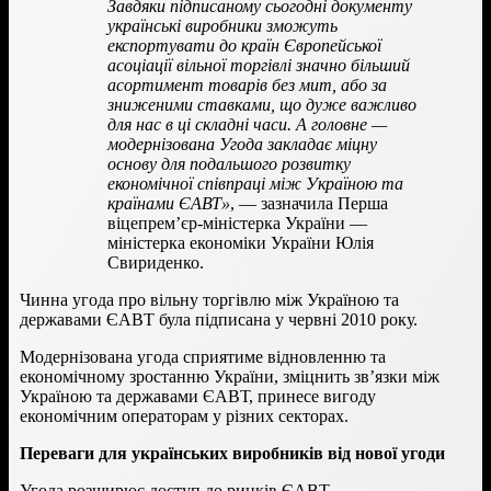
Завдяки підписаному сьогодні документу
українські виробники зможуть
експортувати до країн Європейської
асоціації вільної торгівлі значно більший
асортимент товарів без мит, або за
зниженими ставками, що дуже важливо
для нас в ці складні часи. А головне —
модернізована Угода закладає міцну
основу для подальшого розвитку
економічної співпраці між Україною та
країнами ЄАВТ»
, — зазначила Перша
віцепрем’єр-міністерка України —
міністерка економіки України Юлія
Свириденко.
Чинна угода про вільну торгівлю між Україною та
державами ЄАВТ була підписана у червні 2010 року.
Модернізована угода сприятиме відновленню та
економічному зростанню України, зміцнить зв’язки між
Україною та державами ЄАВТ, принесе вигоду
економічним операторам у різних секторах.
Переваги для українських виробників від нової угоди
Угода розширює доступ до ринків ЄАВТ.