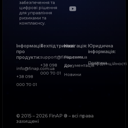
забезпечення та
цифрові рішення
для управління
ризиками та
комплаєнсу.
Інформація
Техпідтримка:
Навігація:
Юридична
про
інформація:
продукти:
support@finap.com.ua
Рішення
Політика
конфіденційності
+38 098
Документація
АРІ
info@finap.com.ua
000 70 01
Новини
+38 098
000 70 01
© 2015 – 2026 FinAP ® – всі права
захищені