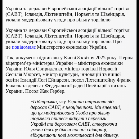
Україна та держави Європейської асоціації вільної торгівлі
(ЄАВТ), Ісландія, Ліхтенштейн, Норвегія та Швейцарія,
уклали модернізовану угоду про вільну торгівлю
Україна та держави Європейської асоціації вільної торгівлі
(ЄАВТ), Ісландія, Ліхтенштейн, Норвегія та Швейцарія,
уклали модернізовану угоду про вільну торгівлю. Про
це
повідомляє
Міністерство економіки України.
Так, документ підписали у Києві 8 квітня 2025 року Перша
віцепрем’єр-міністерка України – міністерка економіки
України Юлія Свириденко, міністр торгівлі Норвегії
Сесилія Мюрсет, міністр культури, інновацій та вищої
освіти Ісландії Логі Ейнарсон, посол Ліхтенштейну Франк
Бюхель та делегат Федеральної ради Швейцарії з питань
України, Посол Жак Гербер.
«Підтримка, яку Україна отримала від
держав ЄАВТ, є неоціненною. Ми впевнені,
що ця модернізована Угода про вільну
торгівлю принесе відчутні переваги
Україні та державам ЄАВТ, створюючи
умови для ще більш тісної співпраці,
відкриваючи нові можливості для бізнесу.