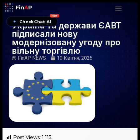
NEW
✦
CheckChat AI
Україна та держави ЄАВТ
підписали нову
модернізовану угоду про
вільну торгівлю
FinAP NEWS
10 Квітня, 2025
Post Views:
1 115