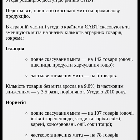
Перш за все, повністю скасовані мита на промислову
продукцію.
В аграрній частині угоди з країнами ЄАВТ скасовують та
зменшують мита на значну кількість аграрних товарів,
зокрема:
Ісландія
повне скасування мита — на 142 товари (овочі,
пшениця, продукти харчування тощо);
часткове зниження мита — на 5 товарів.
Кількість товарів без мита зросла на 9,8%, із частковим
зниженням — у 3,5 рази, порівняно з Угодою 2010 року.
Норвегія
повне скасування мита — на 107 товарів (овочі,
їстівні коренеплоди, ягоди та горіхи свіжі,
варені, консервовані, олії, соки тощо);
часткове зниження мита — на 78 товарів