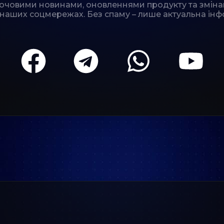
лючовими новинами, оновленнями продукту та зміна
 наших соцмережах. Без спаму – лише актуальна інф