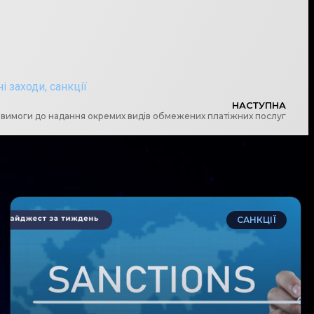
ні заходи
,
санкції
НАСТУПНА
 вимоги до надання окремих видів обмежених платіжних послуг
САНКЦІЇ