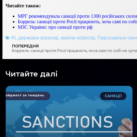
Читайте також:
МРГ рекомендувала санкції проти 1300 російських силов
Боррель: санкції проти Росії працюють, хоча самі по соб
МЗС України: про санкції проти рф
KI
,
держава-агресор
,
країна-агресор
,
Персональні санк
ПОПЕРЕДНЯ
Боррель: санкції проти Росії працюють, хоча самі по собі не зуп
Читайте далі
САНКЦІЇ