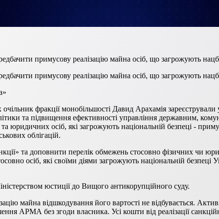
дбачити примусову реалізацію майна осіб, що загрожують нацбе
дбачити примусову реалізацію майна осіб, що загрожують нацбе
а»
х очільник фракції монобільшості Давид Арахамія зареєстрували
олітики та підвищення ефективності управління державним, ком
та юридичних осіб, які загрожують національній безпеці - приму
ськових облігацій.
нкції» та доповнити перелік обмежень стосовно фізичних чи юр
осовно осіб, які своїми діями загрожують національній безпеці 
Міністерством юстиції до Вищого антикорупційного суду.
зацію майна відшкодування його вартості не відбувається. Акти
шення АРМА без згоди власника. Усі кошти від реалізації санкцій