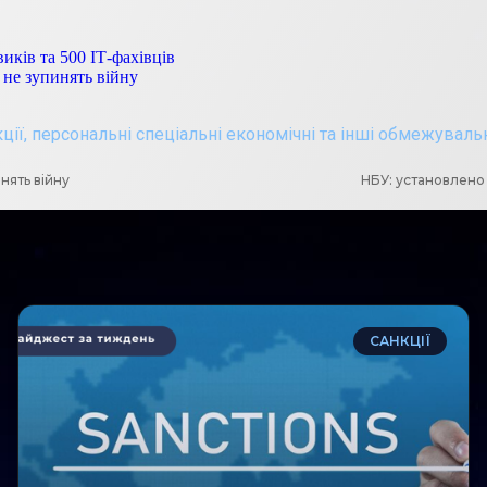
иків та 500 ІТ-фахівців
і не зупинять війну
ції
,
персональні спеціальні економічні та інші обмежуваль
инять війну
НБУ: установлено
САНКЦІЇ