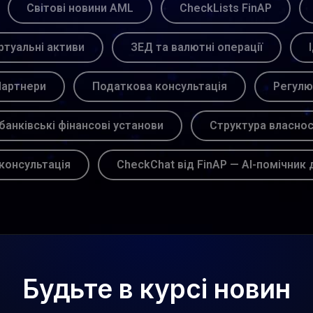
Світові новини AML
CheckLists FinAP
ртуальні активи
ЗЕД та валютні операції
артнери
Податкова консультація
Регулю
банківські фінансові установи
Структура власнос
консультація
CheckChat від FinAP — AI-помічник 
Будьте в курсі новин