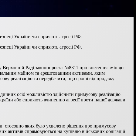
зпеці України чи сприяють агресії РФ.
зпеці України чи сприяють агресії РФ.
 у Верховній Раді законопроєкт №8311 про внесення змін до
унальним майном та арештованими активами, яким
сову реалізацію та передбачити, що гроші від продажу
идичних осіб можливістю здійснити примусову реалізацію
України або сприяють вчиненню агресії проти нашої держави
ви, стосовно яких було ухвалено рішення про примусову
них активів спрямовуються на купівлю військових облігацій.