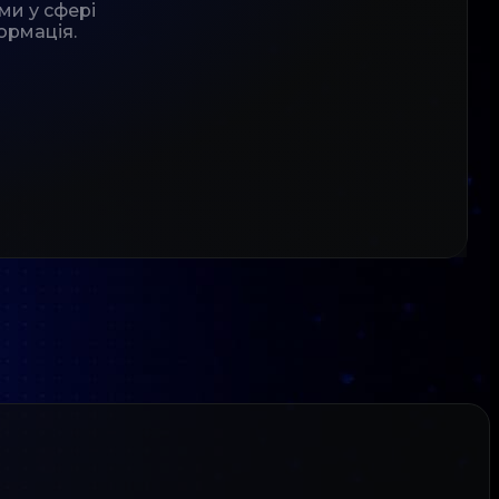
ми у сфері
ормація.