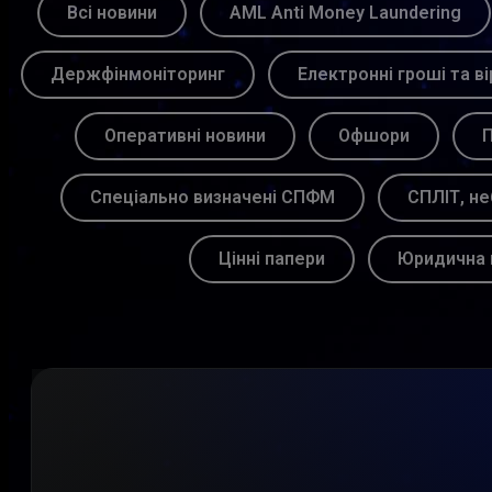
Всі новини
AML Anti Money Laundering
Держфінмоніторинг
Електронні гроші та ві
Оперативні новини
Офшори
П
Спеціально визначені СПФМ
СПЛІТ, не
Цінні папери
Юридична 