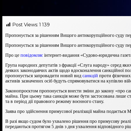
Post Views:
1 139
Пропонується за рішенням Вищого антикорупційного суду пере
Пропонується за рішенням Вищого антикорупційного суду пере
Про це
повідомляє
інтернет-видання «Судово-юридична газет
Група народних депутатів з фракції «Слуга народу» серед яки
деяких законодавчих актів щодо вдосконалення санкційної п
пропонується запровадити новий вид
санкцій
проти фізичних 
активів зазначених осіб будуть спрямовуватися на купівлю вій
Законопроєктом пропонується внести зміни до закону «про са
майна. При цьому така санкція може бути застосована лише ст
та в період дії правового режиму воєнного стану.
Заява про здійснення примусової реалізації майна подається 
В разі якщо судом було ухвалено рішення про примусову реалі
передаються протягом 5 днів з дня ухвалення відповідного рі