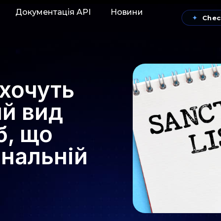
Документація АРІ
Новини
✦
Chec
 хочуть
й вид
б, що
нальній