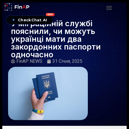
NEW
✦
CheckChat AI
У міграційній службі
пояснили, чи можуть
українці мати два
закордонних паспорти
одночасно
FinAP NEWS
31 Січня, 2025