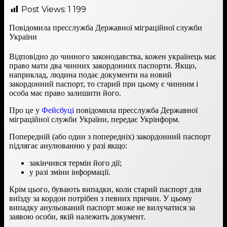
Post Views:
1 199
Повідомила пресслужба Державної міграційної служби
України
Відповідно до чинного законодавства, кожен українець має
право мати два чинних закордонних паспорти. Якщо,
наприклад, людина подає документи на новий
закордонний паспорт, то старий при цьому є чинним і
особа має право залишити його.
Про це у
Фейсбуці
повідомила пресслужба Державної
міграційної служби України, передає Укрінформ.
Попередній (або один з попередніх) закордонний паспорт
підлягає анулюванню у разі якщо:
закінчився термін його дії;
у разі зміни інформації.
Крім цього, бувають випадки, коли старий паспорт для
виїзду за кордон потрібен з певних причин. У цьому
випадку анульований паспорт може не вилучатися за
заявою особи, якій належить документ.