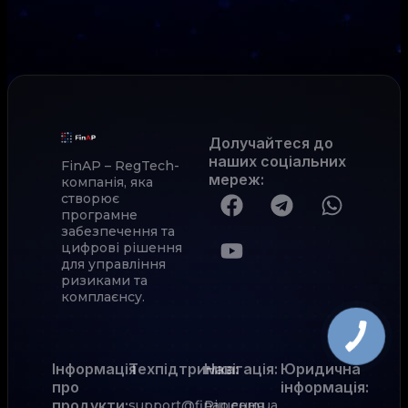
Долучайтеся до
наших соціальних
FinAP – RegTech-
мереж
:
компанія, яка
створює
програмне
забезпечення та
цифрові рішення
для управління
ризиками та
комплаєнсу.
Інформація
Техпідтримка:
Навігація:
Юридична
про
інформація:
продукти:
support@finap.com.ua
Рішення