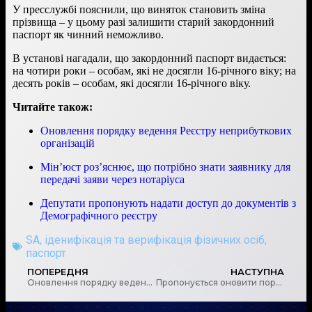
У пресслужбі пояснили, що виняток становить зміна
прізвища – у цьому разі залишити старий закордонний
паспорт як чинний неможливо.
В установі нагадали, що закордонний паспорт видається:
на чотири роки – особам, які не досягли 16-річного віку; на
десять років – особам, які досягли 16-річного віку.
Читайте також:
Оновлення порядку ведення Реєстру неприбуткових
організацій
Мін’юст роз’яснює, що потрібно знати заявнику для
передачі заяви через нотаріуса
Депутати пропонують надати доступ до документів з
Демографічного реєстру
SA
,
іденифікація та верифікація фізичних осіб
,
паспорт
ПОПЕРЕДНЯ
НАСТУПНА
Оновлення порядку ведення Реєстру неприбуткових організацій
Пропонується оновити порядок відкриття та закриття рахунків користувачів надавачами платіжних послуг