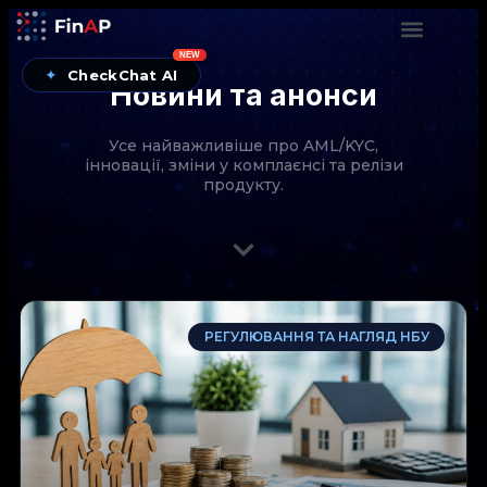
NEW
✦
CheckChat AI
Новини та анонси
Усе найважливіше про AML/KYC,
інновації, зміни у комплаєнсі та релізи
продукту.
CheckChat від FinAP — AI-помічник для перевірок
РЕГУЛЮВАННЯ ТА НАГЛЯД НБУ