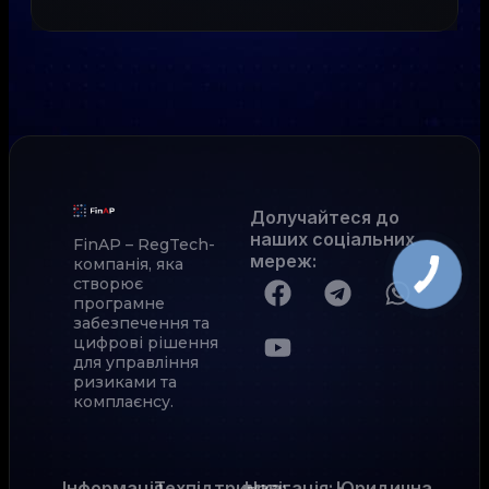
Долучайтеся до
наших соціальних
FinAP – RegTech-
мереж
:
компанія, яка
створює
програмне
забезпечення та
цифрові рішення
для управління
ризиками та
комплаєнсу.
Інформація
Техпідтримка:
Навігація:
Юридична