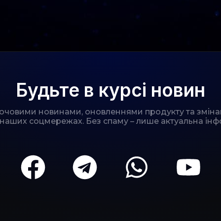
Будьте в курсі новин
лючовими новинами, оновленнями продукту та зміна
 наших соцмережах. Без спаму – лише актуальна інф