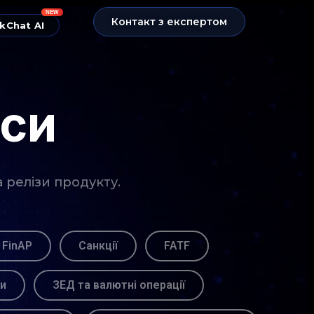
NEW
Контакт з експертом
kChat AI
нси
а релізи продукту.
 FinAP
Санкції
FATF
ви
ЗЕД та валютні операції