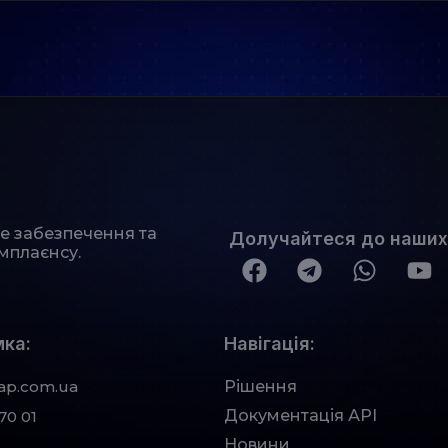
не забезпечення та
Долучайтеся до наших
мплаєнсу.
ка:
Навігація:
ap.com.ua
Рішення
Документація АРІ
70 01
Новини