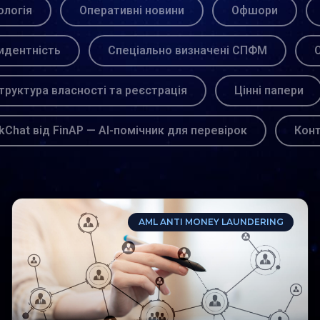
логія
Оперативні новини
Офшори
идентність
Спеціально визначені СПФМ
С
труктура власності та реєстрація
Цінні папери
kChat від FinAP — AI-помічник для перевірок
Кон
AML ANTI MONEY LAUNDERING