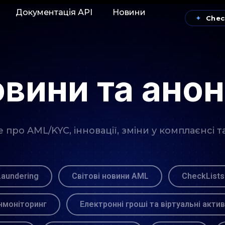
Документація АРІ
Новини
✦
Chec
вини та ано
про AML/KYC, інновації, зміни у комплаєнсі т
Laundering
Світові новини AML
CheckLists
моніторинг
Електронні гроші та віртуальні акти