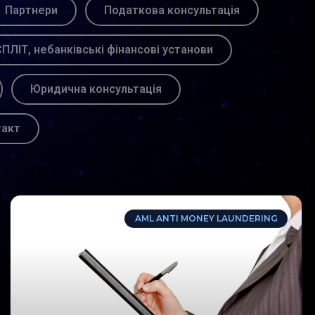
Партнери
Податкова консультація
ПЛІТ, небанківські фінансові установи
Юридична консультація
такт
AML ANTI MONEY LAUNDERING