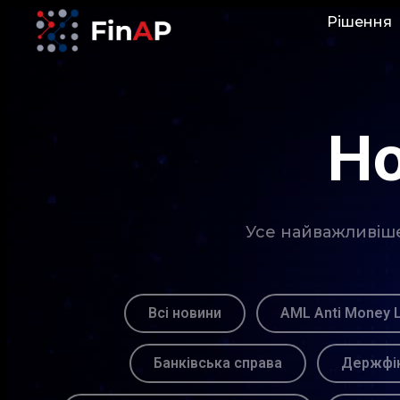
Рішення
Но
Усе найважливіше 
Всі новини
AML Anti Money 
Банківська справа
Держфін