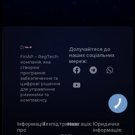
Долучайтеся до
наших соціальних
FinAP – RegTech-
мереж
:
компанія, яка
створює
програмне
забезпечення та
цифрові рішення
для управління
ризиками та
комплаєнсу.
Інформація
Техпідтримка:
Навігація:
Юридична
про
інформація: