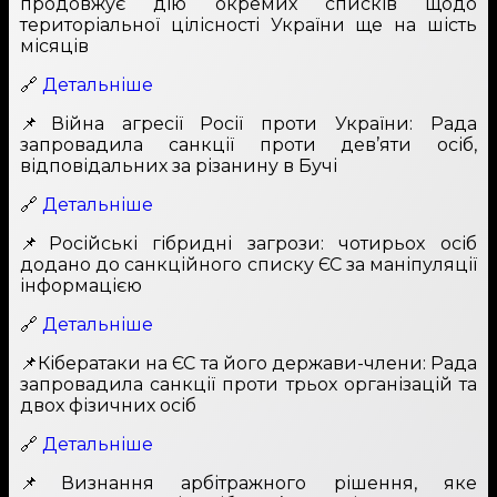
продовжує дію окремих списків щодо
територіальної цілісності України ще на шість
місяців
🔗
Детальніше
📌Війна агресії Росії проти України: Рада
запровадила санкції проти дев’яти осіб,
відповідальних за різанину в Бучі
🔗
Детальніше
📌Російські гібридні загрози: чотирьох осіб
додано до санкційного списку ЄС за маніпуляції
інформацією
🔗
Детальніше
📌Кібератаки на ЄС та його держави-члени: Рада
запровадила санкції проти трьох організацій та
двох фізичних осіб
🔗
Детальніше
📌Визнання арбітражного рішення, яке