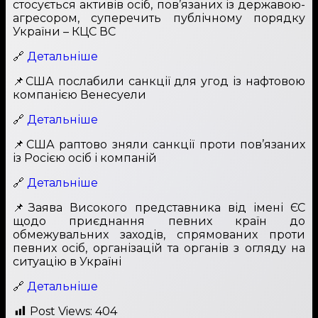
стосується активів осіб, пов’язаних із державою-
агресором, суперечить публічному порядку
України – КЦС ВС
🔗
Детальніше
📌США послабили санкції для угод із нафтовою
компанією Венесуели
🔗
Детальніше
📌США раптово зняли санкції проти пов’язаних
із Росією осіб і компаній
🔗
Детальніше
📌Заява Високого представника від імені ЄС
щодо приєднання певних країн до
обмежувальних заходів, спрямованих проти
певних осіб, організацій та органів з огляду на
ситуацію в Україні
🔗
Детальніше
Post Views:
404