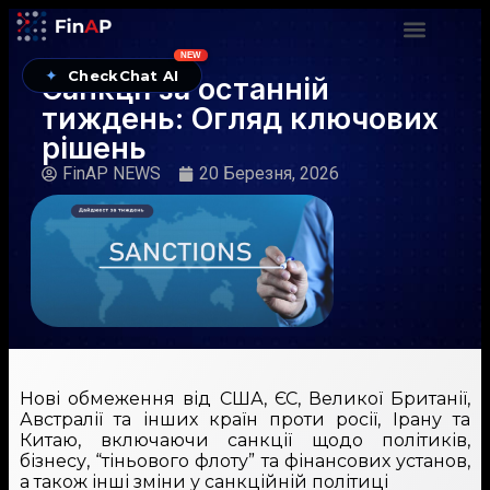
NEW
✦
CheckChat AI
Санкції за останній
тиждень: Огляд ключових
рішень
FinAP NEWS
20 Березня, 2026
Нові обмеження від США, ЄС, Великої Британії,
Австралії та інших країн проти росії, Ірану та
Китаю, включаючи санкції щодо політиків,
бізнесу, “тіньового флоту” та фінансових установ,
а також інші зміни у санкційній політиці