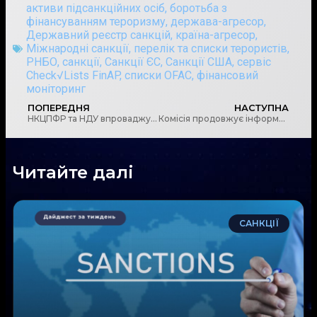
активи підсанкційних осіб
,
боротьба з
фінансуванням тероризму
,
держава-агресор
,
Державний реєстр санкцій
,
країна-агресор
,
Міжнародні санкції
,
перелік та списки терористів
,
РНБО
,
санкції
,
Санкції ЄС
,
Санкції США
,
сервіс
Check√Lists FinAP
,
списки OFAC
,
фінансовий
моніторинг
ПОПЕРЕДНЯ
НАСТУПНА
НКЦПФР та НДУ впроваджують нову модель реєстрації випусків акцій
Комісія продовжує інформувати інвесторів: оновлено перелік SCAM-проєктів
Читайте далі
САНКЦІЇ