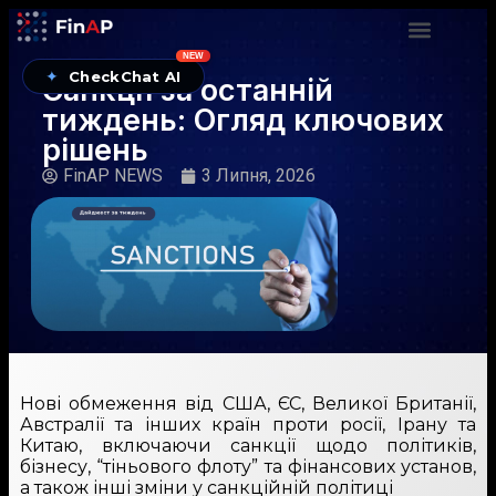
NEW
✦
CheckChat AI
Санкції за останній
тиждень: Огляд ключових
рішень
FinAP NEWS
3 Липня, 2026
Нові обмеження від США, ЄС, Великої Британії,
Австралії та інших країн проти росії, Ірану та
Китаю, включаючи санкції щодо політиків,
бізнесу, “тіньового флоту” та фінансових установ,
а також інші зміни у санкційній політиці