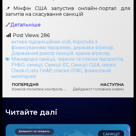
📌Мінфін США запустив онлайн-портал для
запитів на скасування санкцій
🔗
Детальніше
Post Views:
286
активи підсанкційних осіб
,
боротьба з
фінансуванням тероризму
,
держава-агресор
,
Державний реєстр санкцій
,
країна-агресор
,
Міжнародні санкції
,
перелік та списки терористів
,
РНБО
,
санкції
,
Санкції ЄС
,
Санкції США
,
сервіс
Check√Lists FinAP
,
списки OFAC
,
фінансовий
моніторинг
ПОПЕРЕДНЯ
НАСТУПНА
Комісія посилює контроль за IT-системами на ринках капіталу за стандартами ЄС
Дайджест головних новин
Читайте далі
САНКЦІЇ