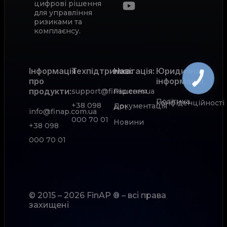
цифрові рішення
для управління
ризиками та
комплаєнсу.
Інформація
Техпідтримка:
Навігація:
Юридична
про
інформація:
продукти:
support@finap.com.ua
Рішення
Політика
конфіденційності
+38 098
Документація
АРІ
info@finap.com.ua
000 70 01
Новини
+38 098
000 70 01
© 2015 – 2026 FinAP ® – всі права
захищені