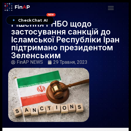
NEW
✦
CheckChat AI
Рішення РНБО щодо
застосування санкцій до
Ісламської Республіки Іран
підтримано президентом
Зеленським
FinAP NEWS
29 Травня, 2023