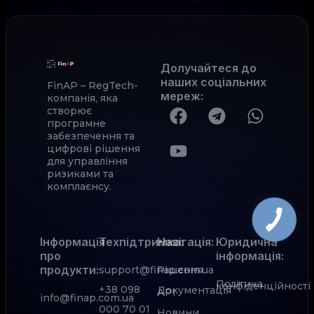
Долучайтеся до
наших соціальних
FinAP – RegTech-
мереж
:
компанія, яка
створює
програмне
забезпечення та
цифрові рішення
для управління
ризиками та
комплаєнсу.
Інформація
Техпідтримка:
Навігація:
Юридична
про
інформація:
продукти:
support@finap.com.ua
Рішення
Політика
конфіденційності
+38 098
Документація
АРІ
info@finap.com.ua
000 70 01
Новини