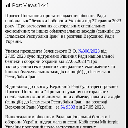
Post Views:
1 441
Проект Постанови про затвердження рішення Ради
національної безпеки і оборони України від 27 травня 2023
року "Про застосування секторальних спеціальних
економічних та інших обмежувальних заходів (санкцій) до
Ісламської Республіки Іран" на розгляді Верховної Ради
України.
Указом президента Зеленського В.О.
№308/2023
від
27.05.2023 було підтримано Рішення Ради національної
безпеки і оборони України від 27.05.2023 "Про
застосування секторальних спеціальних економічних та
інших обмежувальних заходів (санкцій) до Ісламської
Республіки Іран".
Відповідно до цього у Верховній Раді було зареєстровано
Проект Постанови "Про застосування секторальних
спеціальних економічних та інших обмежувальних заходів
(санкцій) до Ісламської Республіки Іран" на розгляді
Верховної Ради України" за
№ 9333
від 27.05.2023.
Вищезгаданим рішенням Рада національної безпеки і
оборони України підтримала внесені Кабінетом Міністрів
України пропозиції щодо застосування деяких