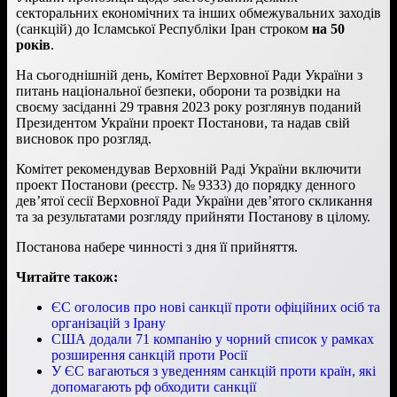
секторальних економічних та інших обмежувальних заходів
(санкцій) до Ісламської Республіки Іран строком
на 50
років
.
На сьогоднішній день, Комітет Верховної Ради України з
питань національної безпеки, оборони та розвідки на
своєму засіданні 29 травня 2023 року розглянув поданий
Президентом України проект Постанови, та надав свій
висновок про розгляд.
Комітет рекомендував Верховній Раді України включити
проект Постанови (реєстр. № 9333) до порядку денного
дев’ятої сесії Верховної Ради України дев’ятого скликання
та за результатами розгляду прийняти Постанову в цілому.
Постанова набере чинності з дня її прийняття.
Читайте також:
ЄС оголосив про нові санкції проти офіційних осіб та
організацій з Ірану
США додали 71 компанію у чорний список у рамках
розширення санкцій проти Росії
У ЄС вагаються з уведенням санкцій проти країн, які
допомагають рф обходити санкції