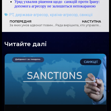
Уряд ухвалив рішення щодо санкцій проти Ірану:
допомога агресору не залишиться непокараною
PT
,
держава-агресор
,
країна-агресор
,
санкції
ПОПЕРЕДНЯ
НАСТУПНА
За яких умов адвокат повинен ставати на облік у контролюючому органі як особа, що здійснює незалежну професійну діяльність?
Рада вирішила, хто управлятиме підсанкційними активами: прийнято законопроєкт про реорганізацію Фонду держмайна
Читайте далі
САНКЦІЇ