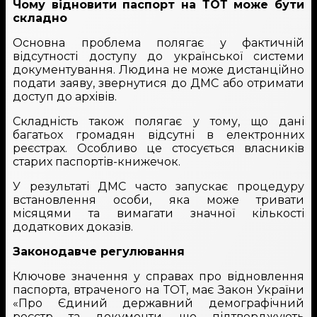
Чому відновити паспорт на ТОТ може бути
складно
Основна проблема полягає у фактичній
відсутності доступу до української системи
документування. Людина не може дистанційно
подати заяву, звернутися до ДМС або отримати
доступ до архівів.
Складність також полягає у тому, що дані
багатьох громадян відсутні в електронних
реєстрах. Особливо це стосується власників
старих паспортів-книжечок.
У результаті ДМС часто запускає процедуру
встановлення особи, яка може тривати
місяцями та вимагати значної кількості
додаткових доказів.
Законодавче регулювання
Ключове значення у справах про відновлення
паспорта, втраченого на ТОТ, має Закон України
«Про Єдиний державний демографічний
реєстр та документи, що підтверджують