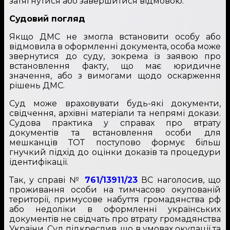
затягнутися або завершитися відмовою.
Судовий погляд
Якщо ДМС не змогла встановити особу або
відмовила в оформленні документа, особа може
звернутися до суду, зокрема із заявою про
встановлення факту, що має юридичне
значення, або з вимогами щодо оскарження
рішень ДМС.
Суд може враховувати будь-які документи,
свідчення, архівні матеріали та непрямі докази.
Судова практика у справах про втрату
документів та встановлення особи для
мешканців ТОТ поступово формує більш
гнучкий підхід до оцінки доказів та процедури
ідентифікації.
Так, у справі №
761/13911/23
ВС наголосив, що
проживання особи на тимчасово окупованій
території, примусове набуття громадянства рф
або недоліки в оформленні українських
документів не свідчать про втрату громадянства
України. Суд підкреслив, що в умовах окупації та