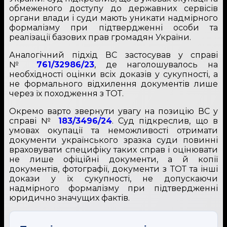
обмеженого доступу до державних сервісів
органи влади і суди мають уникати надмірного
формалізму при підтвердженні особи та
реалізації базових прав громадян України.
Аналогічний підхід ВС застосував у справі
№
761/32986/23
, де наголошувалось на
необхідності оцінки всіх доказів у сукупності, а
не формального відхилення документів лише
через їх походження з ТОТ.
Окремо варто звернути увагу на позицію ВС у
справі №
183/3496/24
. Суд підкреслив, що в
умовах окупації та неможливості отримати
документи українського зразка суди повинні
враховувати специфіку таких справ і оцінювати
не лише офіційні документи, а й копії
документів, фотографії, документи з ТОТ та інші
докази у їх сукупності, не допускаючи
надмірного формалізму при підтвердженні
юридично значущих фактів.