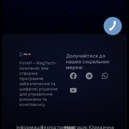
Долучайтеся до
наших соціальних
FinAP – RegTech-
мереж
:
компанія, яка
створює
програмне
забезпечення та
цифрові рішення
для управління
ризиками та
комплаєнсу.
Інформація
Техпідтримка:
Навігація:
Юридична