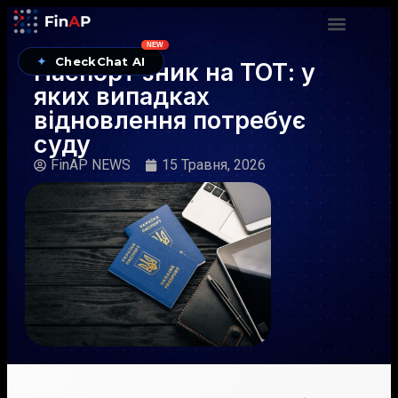
NEW
✦
CheckChat AI
Паспорт зник на ТОТ: у
яких випадках
відновлення потребує
суду
FinAP NEWS
15 Травня, 2026