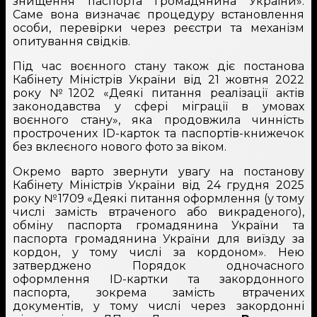
знищення паспорта громадянина України».
Саме вона визначає процедуру встановлення
особи, перевірки через реєстри та механізм
опитування свідків.
Під час воєнного стану також діє постанова
Кабінету Міністрів України від 21 жовтня 2022
року №1202 «Деякі питання реалізації актів
законодавства у сфері міграції в умовах
воєнного стану», яка продовжила чинність
прострочених ID-карток та паспортів-книжечок
без вклеєного нового фото за віком.
Окремо варто звернути увагу на постанову
Кабінету Міністрів України від 24 грудня 2025
року №1709 «Деякі питання оформлення (у тому
числі замість втраченого або викраденого),
обміну паспорта громадянина України та
паспорта громадянина України для виїзду за
кордон, у тому числі за кордоном». Нею
затверджено Порядок одночасного
оформлення ID-картки та закордонного
паспорта, зокрема замість втрачених
документів, у тому числі через закордонні