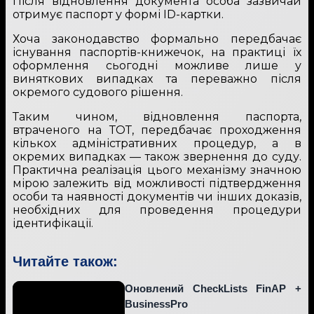
Після відновлення документа особа зазвичай
отримує паспорт у формі ID-картки.
Хоча законодавство формально передбачає
існування паспортів-книжечок, на практиці їх
оформлення сьогодні можливе лише у
виняткових випадках та переважно після
окремого судового рішення.
Таким чином, відновлення паспорта,
втраченого на ТОТ, передбачає проходження
кількох адміністративних процедур, а в
окремих випадках — також звернення до суду.
Практична реалізація цього механізму значною
мірою залежить від можливості підтвердження
особи та наявності документів чи інших доказів,
необхідних для проведення процедури
ідентифікації.
Читайте також:
Оновлений CheckLists FinAP +
BusinessPro