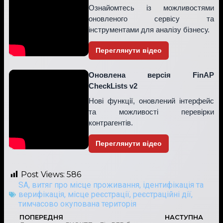
Ознайомтесь із можливостями
оновленого сервісу та
інструментами для аналізу бізнесу.
Переглянути відео
Оновлена версія FinAP
CheckLists v2
Нові функції, оновлений інтерфейс
та можливості перевірки
контрагентів.
Переглянути відео
Post Views:
586
SA
,
витяг про місце проживання
,
ідентифікація та
верифікація
,
місце реєстрації
,
реєстраційні дії
,
тимчасово окупована територія
ПОПЕРЕДНЯ
НАСТУПНА