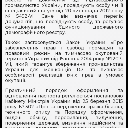
громадянство України, посвідчують особу чи її
спеціальний статус» від 20 листопада 2012 року
№5492-VI. Саме він визначає перелік
документів, що посвідчують особу, та регулює
функціонування Єдиного державного
демографічного реєстру.
Також застосовується Закон України «Про
забезпечення прав і свобод громадян та
правовий режим на тимчасово окупованій
території України» від 15 квітня 2014 року №1207-
VII, який гарантує збереження громадянства
України для мешканців ТОТ та визначає
особливості реалізації їхніх прав в умовах
окупації.
Практичний порядок оформлення та
відновлення паспорта регулюється постановою
Кабінету Міністрів України від 25 березня 2015
року №302 «Про затвердження зразка бланка,
технічного опису та Порядку оформлення,
видачі, обміну, пересилання, вилучення,
повернення державі, визнання недійсним та