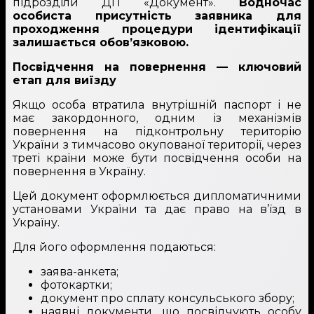
підрозділи ДП «Документ».
Водночас
особиста присутність заявника для
проходження процедури ідентифікації
залишається обов’язковою.
Посвідчення на повернення — ключовий
етап для виїзду
Якщо особа втратила внутрішній паспорт і не
має закордонного, одним із механізмів
повернення на підконтрольну територію
України з тимчасово окупованої території, через
треті країни може бути посвідчення особи на
повернення в Україну.
Цей документ оформлюється дипломатичними
установами України та дає право на в’їзд в
Україну.
Для його оформлення подаються:
заява-анкета;
фотокартки;
документ про сплату консульського збору;
наявні документи, що посвідчують особу