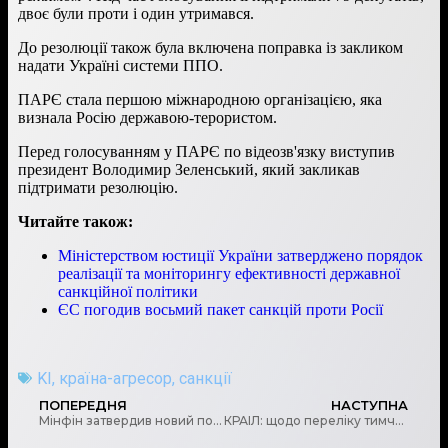
двоє були проти і один утримався.
До резолюції також була включена поправка із закликом
надати Україні системи ППО.
ПАРЄ стала першою міжнародною організацією, яка
визнала Росію державою-терористом.
Перед голосуванням у ПАРЄ по відеозв'язку виступив
президент Володимир Зеленський, який закликав
підтримати резолюцію.
Читайте також:
Міністерством юстиції України затверджено порядок
реалізації та моніторингу ефективності державної
санкційної політики
ЄС погодив восьмий пакет санкцій проти Росії
KI
,
країна-агресор
,
санкції
ПОПЕРЕДНЯ
НАСТУПНА
Мінфін затвердив новий порядок перевірки банками сплати ЄСВ при виплаті зарплати
КРАІЛ: щодо переліку тимчасово окупованих територій, на яких забороняється діяльність операторів державних лотерей та організаторів азартних ігор.