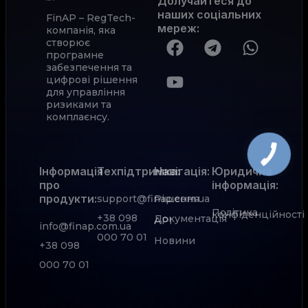
Долучайтеся до
наших соціальних
FinAP – RegTech-
мереж
:
компанія, яка
створює
програмне
забезпечення та
цифрові рішення
для управління
ризиками та
комплаєнсу.
Інформація
Техпідтримка:
Навігація:
Юридична
про
інформація:
продукти:
support@finap.com.ua
Рішення
Політика
конфіденційності
+38 098
Документація
АРІ
info@finap.com.ua
000 70 01
Новини
+38 098
000 70 01