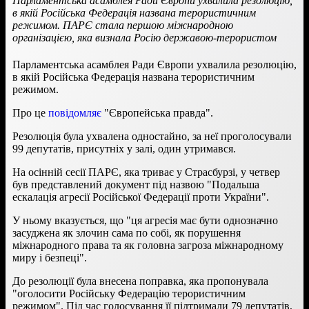
Парламентська асамблея Ради Європи ухвалила резолюцію,
в якій Російська Федерація названа терористичним
режимом. ПАРЄ стала першою міжнародною
організацією, яка визнала Росію державою-терористом
Парламентська асамблея Ради Європи ухвалила резолюцію,
в якій Російська Федерація названа терористичним
режимом.
Про це
повідомляє
"Європейська правда".
Резолюція була ухвалена одностайно, за неї проголосували
99 депутатів, присутніх у залі, один утримався.
На осінній сесії ПАРЄ, яка триває у Страсбурзі, у четвер
був представлений документ під назвою "Подальша
ескалація агресії Російської Федерації проти України".
У ньому вказується, що "ця агресія має бути однозначно
засуджена як злочин сама по собі, як порушення
міжнародного права та як головна загроза міжнародному
миру і безпеці".
До резолюції була внесена поправка, яка пропонувала
"оголосити Російську Федерацію терористичним
режимом". Під час голосування її підтримали 79 депутатів,