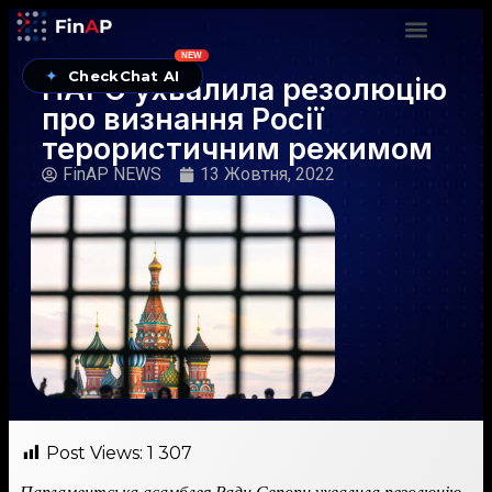
NEW
✦
CheckChat AI
ПАРЄ ухвалила резолюцію
про визнання Росії
терористичним режимом
FinAP NEWS
13 Жовтня, 2022
Post Views:
1 307