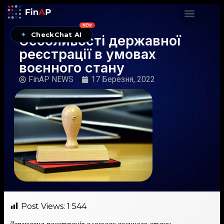
NEW
✦
CheckChat AI
Особливості державної
реєстрації в умовах
воєнного стану
FinAP NEWS
17 Березня, 2022
Post Views:
1 544