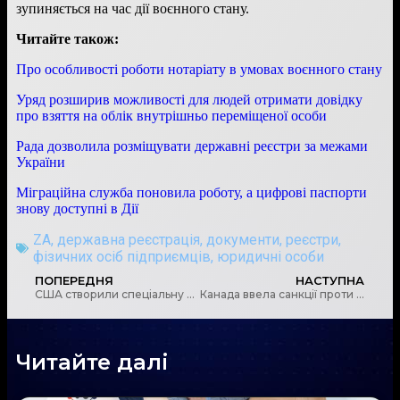
зупиняється на час дії воєнного стану.
Читайте також:
Про особливості роботи нотаріату в умовах воєнного стану
Уряд розширив можливості для людей отримати довідку
про взяття на облік внутрішньо переміщеної особи
Рада дозволила розміщувати державні реєстри за межами
України
Міграційна служба поновила роботу, а цифрові паспорти
знову доступні в Дії
ZA
,
державна реєстрація
,
документи
,
реєстри
,
фізичних осіб підприємців
,
юридичні особи
ПОПЕРЕДНЯ
НАСТУПНА
США створили спеціальну групу для пошуку активів російських олігархів
Канада ввела санкції проти військового керівництва Білорусі
Читайте далі