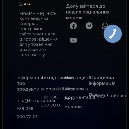
Долучайтеся до
наших соціальних
FinAP – RegTech-
мереж
:
компанія, яка
створює
програмне
забезпечення та
цифрові рішення
для управління
ризиками та
комплаєнсу.
Інформація
Техпідтримка:
Навігація:
Юридична
про
інформація:
продукти:
support@finap.com.ua
Рішення
Політика
конфіденційності
+38 098
Документація
АРІ
info@finap.com.ua
000 70 01
Новини
+38 098
000 70 01