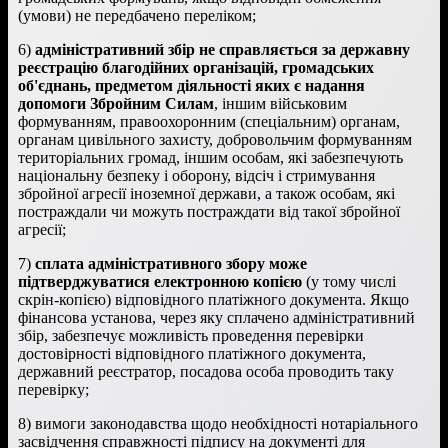
(умови) не передбачено переліком;
6)
адміністративний збір не справляється за державну
реєстрацію благодійних організацій, громадських
об'єднань, предметом діяльності яких є надання
допомоги Збройним Силам
, іншим військовим
формуванням, правоохоронним (спеціальним) органам,
органам цивільного захисту, добровольчим формуванням
територіальних громад, іншим особам, які забезпечують
національну безпеку і оборону, відсіч і стримування
збройної агресії іноземної держави, а також особам, які
постраждали чи можуть постраждати від такої збройної
агресії;
7)
сплата адміністративного збору може
підтверджуватися електронною копією
(у тому числі
скрін-копією) відповідного платіжного документа. Якщо
фінансова установа, через яку сплачено адміністративний
збір, забезпечує можливість проведення перевірки
достовірності відповідного платіжного документа,
державний реєстратор, посадова особа проводить таку
перевірку;
8) вимоги законодавства щодо необхідності нотаріального
засвідчення справжності підпису на документі для