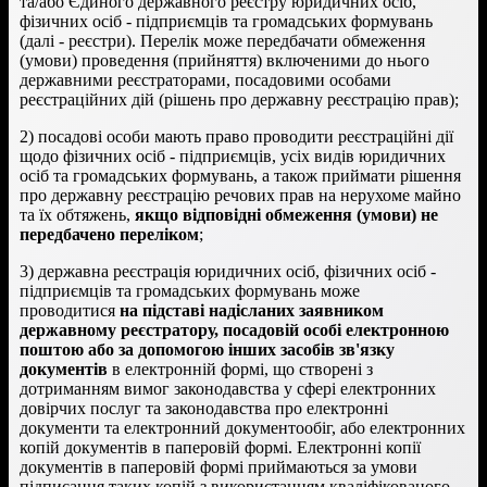
та/або Єдиного державного реєстру юридичних осіб,
фізичних осіб - підприємців та громадських формувань
(далі - реєстри). Перелік може передбачати обмеження
(умови) проведення (прийняття) включеними до нього
державними реєстраторами, посадовими особами
реєстраційних дій (рішень про державну реєстрацію прав);
2) посадові особи мають право проводити реєстраційні дії
щодо фізичних осіб - підприємців, усіх видів юридичних
осіб та громадських формувань, а також приймати рішення
про державну реєстрацію речових прав на нерухоме майно
та їх обтяжень,
якщо відповідні обмеження (умови) не
передбачено переліком
;
3) державна реєстрація юридичних осіб, фізичних осіб -
підприємців та громадських формувань може
проводитися
на підставі надісланих заявником
державному реєстратору, посадовій особі електронною
поштою або за допомогою інших засобів зв'язку
документів
в електронній формі, що створені з
дотриманням вимог законодавства у сфері електронних
довірчих послуг та законодавства про електронні
документи та електронний документообіг, або електронних
копій документів в паперовій формі. Електронні копії
документів в паперовій формі приймаються за умови
підписання таких копій з використанням кваліфікованого