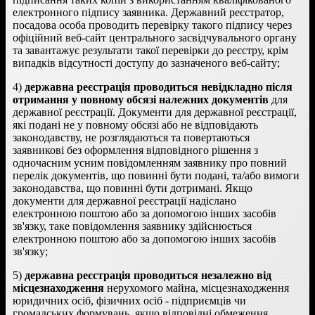
електронного підпису заявника. Державний реєстратор,
посадова особа проводить перевірку такого підпису через
офіційний веб-сайт центрального засвідчувального органу
та завантажує результати такої перевірки до реєстру, крім
випадків відсутності доступу до зазначеного веб-сайту;
4)
державна реєстрація проводиться невідкладно після
отримання у повному обсязі належних документів
для
державної реєстрації. Документи для державної реєстрації,
які подані не у повному обсязі або не відповідають
законодавству, не розглядаються та повертаються
заявникові без оформлення відповідного рішення з
одночасним усним повідомленням заявнику про повний
перелік документів, що повинні бути подані, та/або вимоги
законодавства, що повинні бути дотримані. Якщо
документи для державної реєстрації надіслано
електронною поштою або за допомогою інших засобів
зв'язку, таке повідомлення заявнику здійснюється
електронною поштою або за допомогою інших засобів
зв'язку;
5)
державна реєстрація проводиться незалежно від
місцезнаходження
нерухомого майна, місцезнаходження
юридичних осіб, фізичних осіб - підприємців чи
громадських формувань, якщо відповідні обмеження