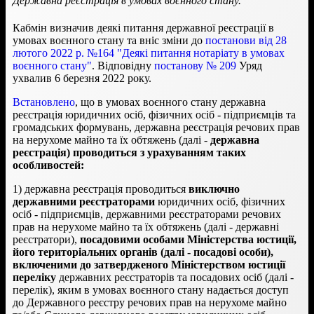
Державна реєстрація в умовах воєнного стану.
Кабмін визначив деякі питання державної реєстрації в
умовах воєнного стану та вніс зміни до
постанови від 28
лютого 2022 р. №164 "Деякі питання нотаріату в умовах
воєнного стану"
. Відповідну
постанову № 209
Уряд
ухвалив 6 березня 2022 року.
Встановлено
, що в умовах воєнного стану державна
реєстрація юридичних осіб, фізичних осіб - підприємців та
громадських формувань, державна реєстрація речових прав
на нерухоме майно та їх обтяжень (далі -
державна
реєстрація) проводиться з урахуванням таких
особливостей:
1) державна реєстрація проводиться
виключно
державними реєстраторами
юридичних осіб, фізичних
осіб - підприємців, державними реєстраторами речових
прав на нерухоме майно та їх обтяжень (далі - державні
реєстратори),
посадовими особами Міністерства юстиції,
його територіальних органів (далі - посадові особи),
включеними до затвердженого Міністерством юстиції
переліку
державних реєстраторів та посадових осіб (далі -
перелік), яким в умовах воєнного стану надається доступ
до Державного реєстру речових прав на нерухоме майно