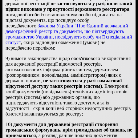
державної реєстрації
не застосовуються у разі, коли такий
підпис виконано у присутності державного реєстратора
,
посадової особи із встановленням особи підписанта на
підставі документа, що посвідчує особу,
передбаченого
Законом України "Про Єдиний державний
демографічний реєстр та документи, що підтверджують
громадянство України, посвідчують особу чи її спеціальний
статус"
, якщо відповідні обмеження (умови) не
передбачено переліком;
9) вимоги законодавства щодо обов'язкового використання
для державної реєстрації відомостей реєстрів,
автоматизованих інформаційних систем, держателем
(розпорядником, володільцем, адміністратором) яких є
державні органи,
не застосовується у разі тимчасової
відсутності доступу таких реєстрів (систем)
. Електронні
копії документів (повідомлень) технічних адміністраторів
реєстрів (систем) або державних органів, що
підтверджують відсутність такого доступу, а за їх
відсутності - скрін-копії веб-сторінок недоступних реєстрів
(систем) завантажуються до реєстру;
10)
документи для державної реєстрації створення
громадських формувань, крім громадських об'єднань, не
приймаються
, а розгляд раніше поданих документів