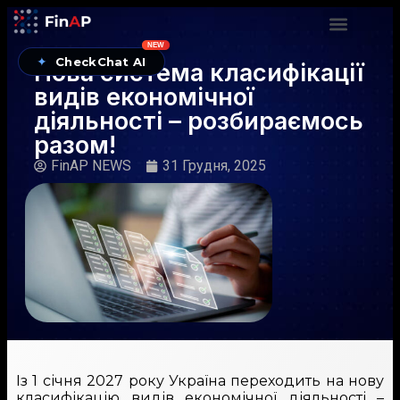
NEW
✦
CheckChat AI
Нова система класифікації
видів економічної
діяльності – розбираємось
разом!
FinAP NEWS
31 Грудня, 2025
Із 1 січня 2027 року Україна переходить на нову
класифікацію видів економічної діяльності –