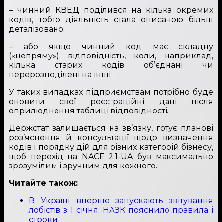
– чинний КВЕД поділився на кілька окремих
кодів, тобто діяльність стала описаною більш
деталізовано;
– або якщо чинний код має складну
(«непряму») відповідність, коли, наприклад,
кілька старих кодів об’єднані чи
перерозподілені на інші.
У таких випадках підприємствам потрібно буде
оновити свої реєстраційні дані після
оприлюднення таблиці відповідності.
Держстат залишається на зв’язку, готує планові
роз’яснення й консультації щодо визначення
кодів і порядку дій для різних категорій бізнесу,
щоб перехід на NACE 2.1-UA був максимально
зрозумілим і зручним для кожного.
Читайте також:
В Україні вперше запускають звітування
лобістів з 1 січня: НАЗК пояснило правила і
строки