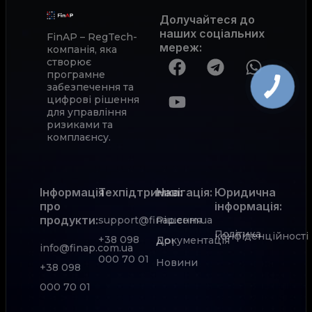
Долучайтеся до
наших соціальних
FinAP – RegTech-
мереж
:
компанія, яка
створює
програмне
забезпечення та
цифрові рішення
для управління
ризиками та
комплаєнсу.
Інформація
Техпідтримка:
Навігація:
Юридична
про
інформація:
продукти:
support@finap.com.ua
Рішення
Політика
конфіденційності
+38 098
Документація
АРІ
info@finap.com.ua
000 70 01
Новини
+38 098
000 70 01