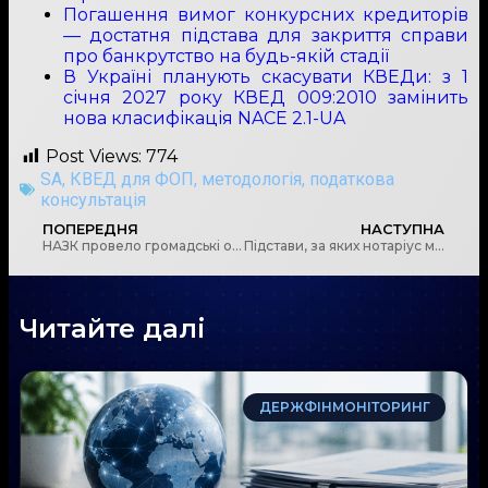
Погашення вимог конкурсних кредиторів
— достатня підстава для закриття справи
про банкрутство на будь-якій стадії
В Україні планують скасувати КВЕДи: з 1
січня 2027 року КВЕД 009:2010 замінить
нова класифікація NACE 2.1-UA
Post Views:
774
SA
,
КВЕД для ФОП
,
методологія
,
податкова
консультація
ПОПЕРЕДНЯ
НАСТУПНА
НАЗК провело громадські обговорення проєкту Стратегії комунікацій у сфері запобігання та протидії корупції на 2026–2030 рр.
Підстави, за яких нотаріус має право відмовити у посвідченні документів або вчиненні нотаріальних дій
Читайте далі
ДЕРЖФІНМОНІТОРИНГ