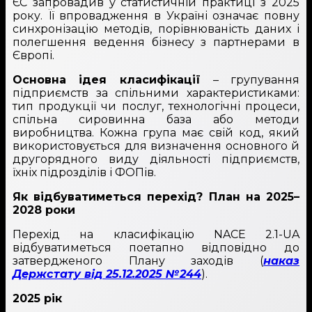
ЄС запровадив у статистичній практиці з 2025
року. Її впровадження в Україні означає повну
синхронізацію методів, порівнюваність даних і
полегшення ведення бізнесу з партнерами в
Європі.
Основна ідея класифікації
– групування
підприємств за спільними характеристиками:
тип продукції чи послуг, технологічні процеси,
спільна сировинна база або методи
виробництва. Кожна група має свій код, який
використовується для визначення основного й
другорядного виду діяльності підприємств,
їхніх підрозділів і ФОПів.
Як відбуватиметься перехід? План на 2025–
2028 роки
Перехід на класифікацію NACE 2.1-UA
відбуватиметься поетапно відповідно до
затвердженого Плану заходів (
наказ
Держстату від 25.12.2025 №244
).
2025 рік