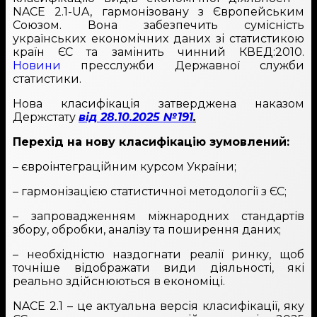
NACE 2.1-UA, гармонізовану з Європейським
Союзом. Вона забезпечить сумісність
українських економічних даних зі статистикою
країн ЄС та замінить чинний КВЕД:2010.
Новини
пресслужби Державної служби
статистики.
Нова класифікація затверджена наказом
Держстату
від 28.10.2025 №191
.
Перехід на нову класифікацію зумовлений:
– євроінтеграційним курсом України;
– гармонізацією статистичної методології з ЄС;
– запровадженням міжнародних стандартів
збору, обробки, аналізу та поширення даних;
– необхідністю наздогнати реалії ринку, щоб
точніше відображати види діяльності, які
реально здійснюються в економіці.
NACE 2.1 – це актуальна версія класифікації, яку