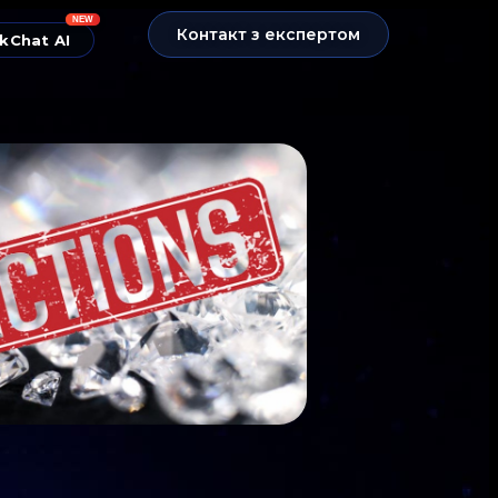
NEW
Контакт з експертом
kChat AI