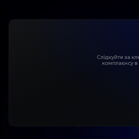
Слідкуйте за к
комплаєнсу в