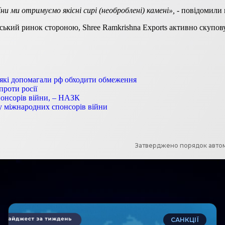
ни ми отримуємо якісні сирі (необроблені) камені», -
повідомили 
ійський ринок стороною, Shree Ramkrishna Exports активно скупо
 які допомагали рф обходити обмеження
проти росії
понсорів війни, – НАЗК
ку міжнародних спонсорів війни
Затверджено порядок автом
САНКЦІЇ