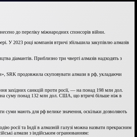
днесено до переліку міжнародних спонсорів війни.
ері. У 2023 році компанія втричі збільшила закупівлю алмазів
ицтва діамантів. Приблизно три чверті алмазів надходять з
роси», SRK продовжила скуповувати алмази в рф, укладаючи
ання західних санкцій проти росії, — на понад 198 млн дол.
 на суму понад 132 млн дол. США, що втричі більше ніж в
афти суми мають для рф велике значення, оскільки дозволяють
дію росії та Індії в алмазній галузі можна назвати прекрасним
осійські алмази з індійським огранюванням: