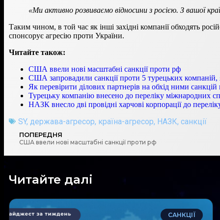
«Ми активно розвиваємо відносини з росією. З вашої краї
Таким чином, в той час як інші західні компанії обходять рос
спонсорує агресію проти України.
Читайте також:
США ввели нові масштабні санкції проти рф
США запровадили санкції проти 5 турецьких компаній,
Як перевірити ділових партнерів на обхід ними санкцій 
Турецьку компанію внесено до переліку міжнародних с
НАЗК внесло дві провідні харчові корпорації до перелі
SY
,
держава-агресор
,
країна-агресор
,
НАЗК
,
санкції
ПОПЕРЕДНЯ
США ввели нові масштабні санкції проти рф
Читайте далі
САНКЦІЇ