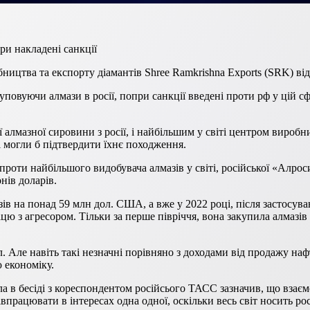
ри накладені санкції
бництва та експорту діамантів Shree Ramkrishna Exports (SRK) ві
повуючи алмази в росії, попри санкції введені проти рф у цій сф
ї алмазної сировини з росії, і найбільшим у світі центром виробн
і могли б підтвердити їхнє походження.
ку проти найбільшого видобувача алмазів у світі, російської «Ал
онів доларів.
мазів на понад 59 млн дол. США, а вже у 2022 році, після застосув
ю з агресором. Тільки за перше півріччя, вона закупила алмазів
ол. Але навіть такі незначні порівняно з доходами від продажу н
 економіку.
а в бесіді з кореспондентом російсього ТАСС зазначив, що взаємо
івпрацювати в інтересах одна одної, оскільки весь світ носить р