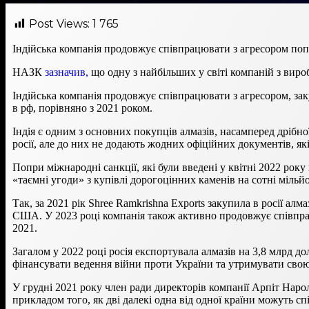
Post Views:
1 765
Індійська компанія продовжує співпрацювати з агресором поп
НАЗК
зазначив,
що одну з найбільших у світі компаній з виро
Індійська компанія продовжує співпрацювати з агресором, заку
в рф, порівняно з 2021 роком.
Індія є одним з основних покупців алмазів, насамперед дрібно
росії, але до них не додають жодних офіційних документів, як
Попри міжнародні санкції, які були введені у квітні 2022 ро
«таємні угоди» з купівлі дорогоцінних каменів на сотні мільй
Так, за 2021 рік Shree Ramkrishna Exports закупила в росії ал
США. У 2023 році компанія також активно продовжує співпрац
2021.
Загалом у 2022 році росія експортувала алмазів на 3,8 млрд д
фінансувати ведення війни проти України та утримувати свою
У грудні 2021 року член ради директорів компанії Арпіт Нарол
прикладом того, як дві далекі одна від одної країни можуть сп