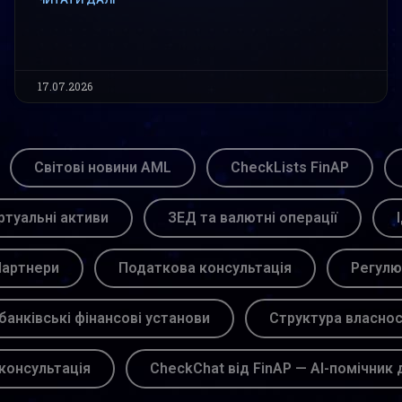
17.07.2026
Світові новини AML
CheckLists FinAP
ртуальні активи
ЗЕД та валютні операції
артнери
Податкова консультація
Регулю
банківські фінансові установи
Структура власнос
консультація
CheckChat від FinAP — AI-помічник 