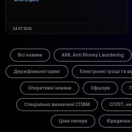
24.07.2026
Всі новини
AML Anti Money Laundering
Держфінмоніторинг
Електронні гроші та ві
Оперативні новини
Офшори
П
Спеціально визначені СПФМ
СПЛІТ, не
Цінні папери
Юридична 