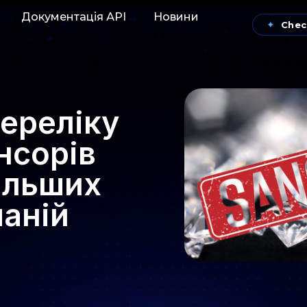
Документація АРІ
Новини
✦
Chec
ереліку
нсорів
більших
аній