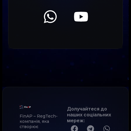
Долучайтеся до
наших соціальних
FinAP – RegTech-
мереж
:
компанія, яка
створює