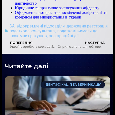
партнерство
Юридичне та практичне застосування афідевіту
Оформлення нотаріально посвідченої довіреності за
кордоном для використання в Україні
SA
,
відокремлені підрозділи
,
державна реєстрація
,
податкова консультація
,
податкові вимоги до
іноземних рахунків
,
реєстраційні дії
ПОПЕРЕДНЯ
НАСТУПНА
Україна зробила крок до SEPA: уряд підтримав законопроєкт для інтеграції з європлатежами
Оприлюднено для обговорення проєкт Білої книги НБУ щодо управління екологічними, соціальними та управлінськими (Environmental, Social, and Governance – ESG) ризиками
Читайте далі
ІДЕНТИФІКАЦІЯ ТА ВЕРИФІКАЦІЯ