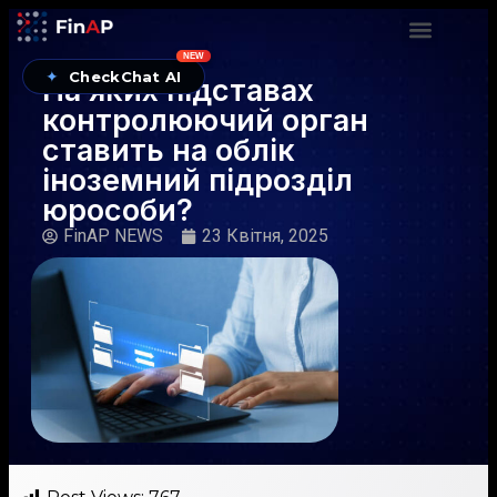
NEW
✦
CheckChat AI
На яких підставах
контролюючий орган
ставить на облік
іноземний підрозділ
юрособи?
FinAP NEWS
23 Квітня, 2025