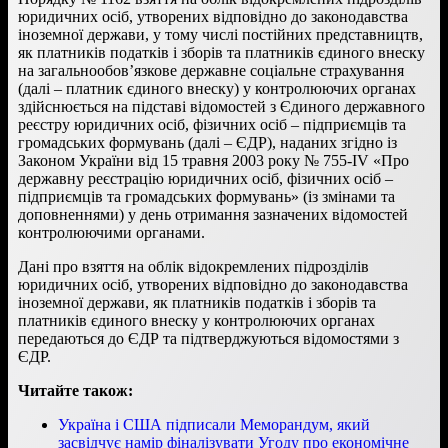
юридичних осіб, утворених відповідно до законодавства
іноземної держави, у тому числі постійних представництв,
як платників податків і зборів та платників єдиного внеску
на загальнообов’язкове державне соціальне страхування
(далі – платник єдиного внеску) у контролюючих органах
здійснюється на підставі відомостей з Єдиного державного
реєстру юридичних осіб, фізичних осіб – підприємців та
громадських формувань (далі – ЄДР), наданих згідно із
Законом України від 15 травня 2003 року № 755-IV «Про
державну реєстрацію юридичних осіб, фізичних осіб –
підприємців та громадських формувань» (із змінами та
доповненнями) у день отримання зазначених відомостей
контролюючими органами.
Дані про взяття на облік відокремлених підрозділів
юридичних осіб, утворених відповідно до законодавства
іноземної держави, як платників податків і зборів та
платників єдиного внеску у контролюючих органах
передаються до ЄДР та підтверджуються відомостями з
ЄДР.
Читайте також:
Україна і США підписали Меморандум, який
засвідчує намір фіналізувати Угоду про економічне