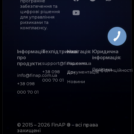
програмне
забезпечення та
цифрові рішення
для управління
ризиками та
комплаєнсу.
Інформація
Техпідтримка:
Навігація:
Юридична
про
інформація:
продукти:
support@finap.com.ua
Рішення
Політика
конфіденційності
+38 098
Документація
АРІ
info@finap.com.ua
000 70 01
Новини
+38 098
000 70 01
© 2015 – 2026 FinAP ® – всі права
захищені