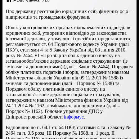
Post Views:
767
Про державну реєстрацію юридичних осіб, фізичних осіб –
підприємців та громадських формувань
Облік у контролюючих органах відокремлених підрозділів
юридичних осіб, утворених відповідно до законодавства
іноземної держави, у тому числі постійних представництв,
регламентується ст. 64 Податкового кодексу України (далі –
ПКУ), статтями 4 та 5 Закону України від 08 липня 2010
року № 2464-VI «Про збір та облік єдиного внеску на
загальнообов’язкове державне соціальне страхування» (із
змінами та доповненнями) (далі – Закон № 2464), Порядком
обліку платників податків і зборів, затвердженим наказом
Міністерства фінансів України від 09.12.2011 № 1588 із
змінами та доповненнями (далі – Порядок № 1588) та
Порядком обліку платників єдиного внеску на
загальнообов’язкове державне соціальне страхування,
затвердженим наказом Міністерства фінансів України від
24.11.2014 № 1162 зі змінами та доповненнями (далі –
Порядок № 1162). Головне управління ДПС у
Дніпропетровській області
інформує
.
Відповідно до п. 64.1 ст. 64 ПКУ, статтями 4 та 5 Закону №
2464 та п. 3.5 розд. ІІI Порядку № 1588, п. 1 розд. ІІ
Порядку № 1162 взяття на облік відокремлених підрозділів