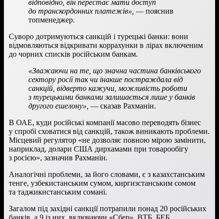
відповідно, він перестає мати доступ
до транскордонних платежів»,
— пояснив
топменеджер.
Суворо дотримуються санкцій і турецькі банки: вони
відмовляються відкривати коррахунки в лірах включеним
до чорних списків російським банкам.
«Зважаючи на те, що значна частина банківського
сектору росії так чи інакше постраждала від
санкцій, відверто кажучи, можливість роботи
з турецькими банками залишається лише у банків
другого ешелону»,
— сказав Рахманін.
В ОАЕ, куди російські компанії масово переводять бізнес
у спробі сховатися від санкцій, також виникають проблеми.
Місцевий регулятор «не дозволяє повною мірою замінити,
наприклад, долари США дирхамами при товарообігу
з росією», зазначив Рахманін.
Аналогічні проблеми, за його словами, є з казахстанським
тенге, узбекистанським сумом, киргизстанським сомом
та таджикистанським сомані.
Загалом під західні санкції потрапили понад 20 російських
банків, а 9 із них, включаючи «Сбер», ВТБ, БЕБ,