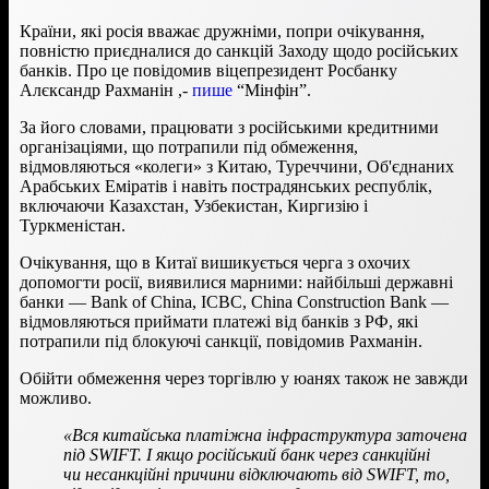
Країни, які росія вважає дружніми, попри очікування,
повністю приєдналися до санкцій Заходу щодо російських
банків. Про це повідомив віцепрезидент Росбанку
Алєксандр Рахманін ,-
пише
“Мінфін”.
За його словами, працювати з російськими кредитними
організаціями, що потрапили під обмеження,
відмовляються «колеги» з Китаю, Туреччини, Об'єднаних
Арабських Еміратів і навіть пострадянських республік,
включаючи Казахстан, Узбекистан, Киргизію і
Туркменістан.
Очікування, що в Китаї вишикується черга з охочих
допомогти росії, виявилися марними: найбільші державні
банки — Bank of China, ICBC, China Construction Bank —
відмовляються приймати платежі від банків з РФ, які
потрапили під блокуючі санкції, повідомив Рахманін.
Обійти обмеження через торгівлю у юанях також не завжди
можливо.
«Вся китайська платіжна інфраструктура заточена
під SWIFT. І якщо російський банк через санкційні
чи несанкційні причини відключають від SWIFT, то,