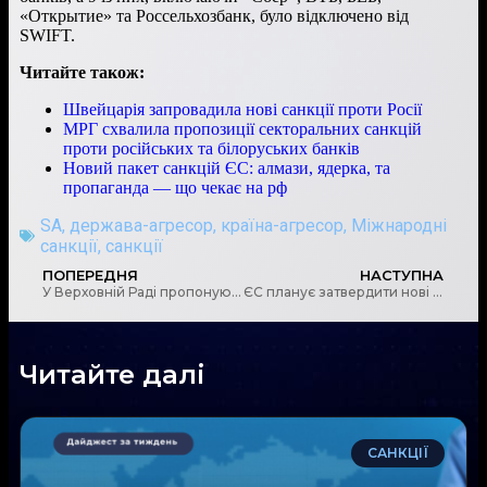
«Открытие» та Россельхозбанк, було відключено від
SWIFT.
Читайте також:
Швейцарія запровадила нові санкції проти Росії
МРГ схвалила пропозиції секторальних санкцій
проти російських та білоруських банків
Новий пакет санкцій ЄС: алмази, ядерка, та
пропаганда — що чекає на рф
SA
,
держава-агресор
,
країна-агресор
,
Міжнародні
санкції
,
санкції
ПОПЕРЕДНЯ
НАСТУПНА
У Верховній Раді пропонують створити Державний реєстр санкцій: законопроєкт
ЄС планує затвердити нові санкції проти РФ до 24 лютого
Читайте далі
САНКЦІЇ