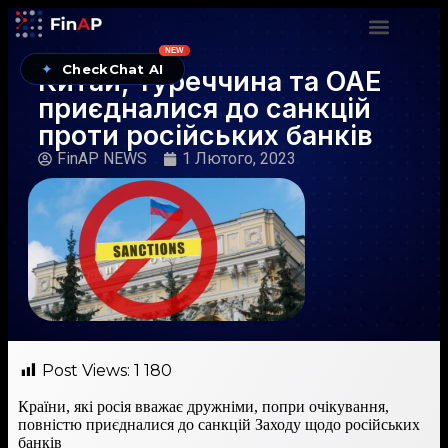
NEW
✦
CheckChat AI
Китай, Туреччина та ОАЕ
приєдналися до санкцій
проти російських банків
FinAP NEWS
1 Лютого, 2023
Post Views:
1 180
Країни, які росія вважає дружніми, попри очікування,
повністю приєдналися до санкцій Заходу щодо російських
банків