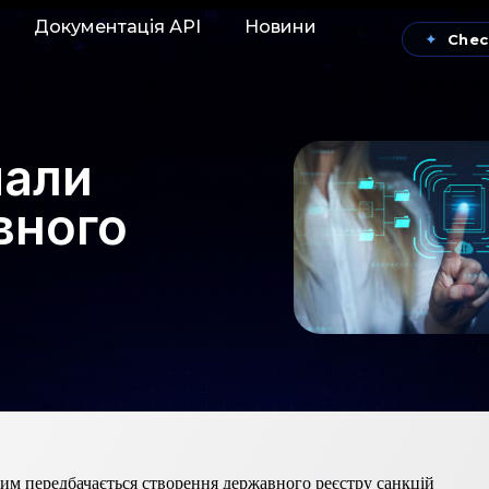
Документація АРІ
Новини
✦
Chec
мали
вного
им передбачається створення державного реєстру санкцій