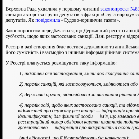
Верховна Рада ухвалила у першому читанні
законопроєкт №8
санкцій авторства групи депутатів з фракції «Слуга народу» 
депутатів. Як
повідомила
«Судово-юридична газета».
Законопроєктом передбачається, що Державний реєстр санкцій (
суб’єктів, щодо яких застосовано санкції. Дані реєстру є від
Реєстр в разі створення буде вестися державною та англійськ
його сумісність і взаємодію з іншими інформаційними систем
У Реєстрі планується розміщувати таку інформацію:
1) підстави для застосування, зміни або скасування санк
2) перелік санкцій, які застосовуються, змінюються або 
3) державні органи, відповідальні за виконання рішення
4) перелік осіб, щодо яких застосовано санкції, та від
відомостей про державу реєстрації — інформація про від
ідентифікують; для фізичної особи — ім’я, що залежно 
реєстраційний номер облікової картки платників податкі
громадянство — інформація про відсутність в особи гро
інші відомості, що її ідентифікують (за наявності);