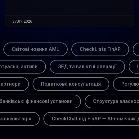
17.07.2026
Світові новини AML
CheckLists FinAP
ртуальні активи
ЗЕД та валютні операції
артнери
Податкова консультація
Регулю
банківські фінансові установи
Структура власнос
консультація
CheckChat від FinAP — AI-помічник 