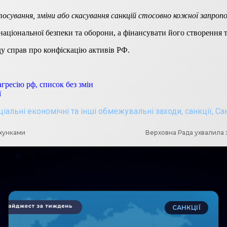
тосування, зміни або скасування санкцій стосовно кожної запропон
 національної безпеки та оборони, а фінансувати його створенн
у справ про конфіскацію активів РФ.
гресію рф, список без змін
ї
ціальні економічні та інші обмежувальні заходи
,
санкції
,
Са
ахунками
Верховна Рада ухвалила 
САНКЦІЇ