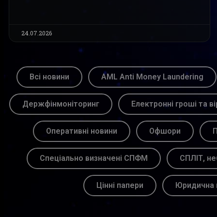
24.07.2026
Всі новини
AML Anti Money Laundering
Держфінмоніторинг
Електронні гроші та ві
Оперативні новини
Офшори
П
Спеціально визначені СПФМ
СПЛІТ, не
Цінні папери
Юридична 