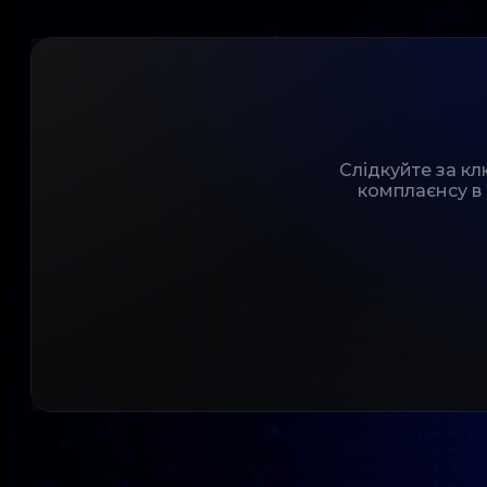
Слідкуйте за к
комплаєнсу в