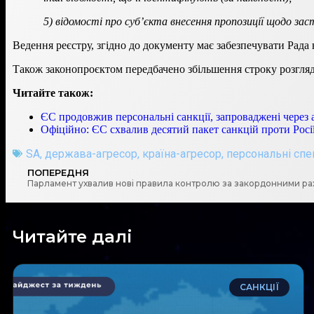
5) відомості про суб’єкта внесення пропозиції щодо зас
Ведення реєстру, згідно до документу має забезпечувати Рада
Також законопроєктом передбачено збільшення строку розгляд
Читайте також:
ЄС продовжив персональні санкції, запроваджені через а
Офіційно: ЄС схвалив десятий пакет санкцій проти Росі
SA
,
держава-агресор
,
країна-агресор
,
персональні спе
ПОПЕРЕДНЯ
Парламент ухвалив нові правила контролю за закордонними р
Читайте далі
САНКЦІЇ