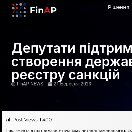
Рішення
Депутати підтри
створення держа
реєстру санкцій
FinAP NEWS
21 Березня, 2023
Post Views:
1 400
Парламентарі підтримали у першому читанні законопроєкт, як