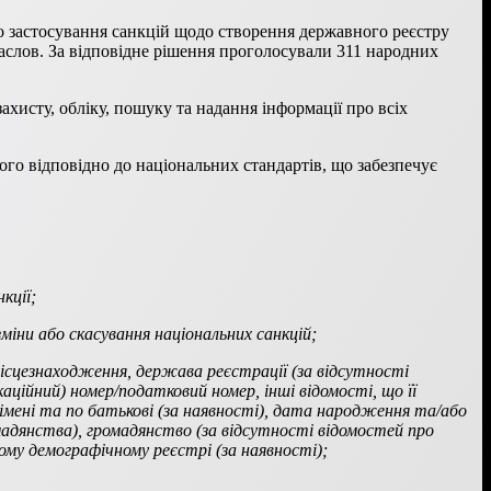
о застосування санкцій щодо створення державного реєстру
Маслов. За відповідне рішення проголосували 311 народних
ахисту, обліку, пошуку та надання інформації про всіх
го відповідно до національних стандартів, що забезпечує
кції;
зміни або скасування національних санкцій;
 місцезнаходження, держава реєстрації (за відсутності
аційний) номер/податковий номер, інші відомості, що її
імені та по батькові (за наявності), дата народження та/або
омадянства), громадянство (за відсутності відомостей про
ому демографічному реєстрі (за наявності);