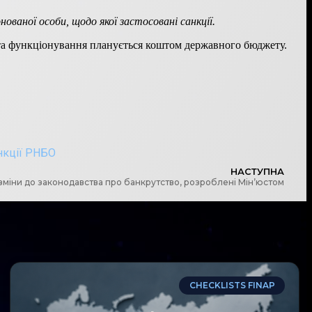
ованої особи, щодо якої застосовані санкції.
я та функціонування планується коштом державного бюджету.
нкції РНБО
НАСТУПНА
зміни до законодавства про банкрутство, розроблені Мін’юстом
CHECKLISTS FINAP