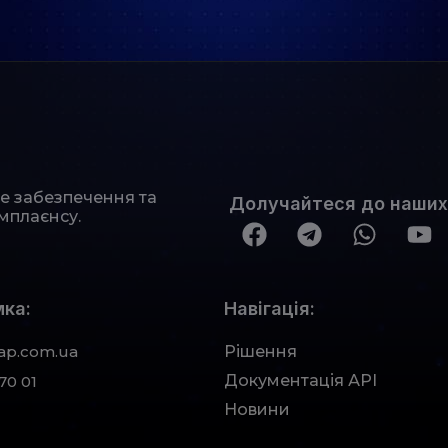
не забезпечення та
Долучайтеся до наших
мплаєнсу.
ка:
Навігація:
ap.com.ua
Рішення
Документація АРІ
70 01
Новини