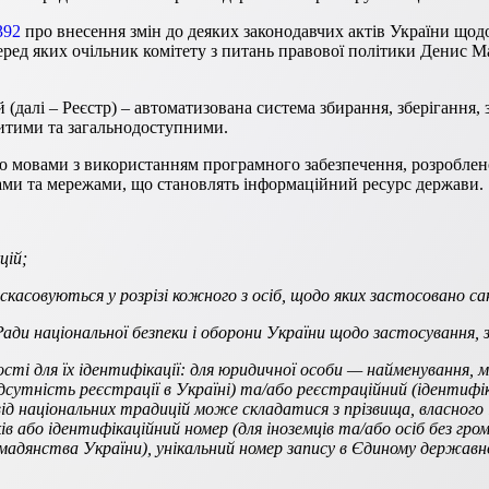
392
про внесення змін до деяких законодавчих актів України щод
серед яких очільник комітету з питань правової політики Денис 
далі – Реєстр) – автоматизована система збирання, зберігання, з
критими та загальнодоступними.
ою мовами з використанням програмного забезпечення, розроблено
ами та мережами, що становлять інформаційний ресурс держави.
цій;
скасовуються у розрізі кожного з осіб, щодо яких застосовано сан
 Ради національної безпеки і оборони України щодо застосування, 
омості для їх ідентифікації: для юридичної особи — найменування,
сутність реєстрації в Україні) та/або реєстраційний (ідентифік
від національних традицій може складатися з прізвища, власного 
в або ідентифікаційний номер (для іноземців та/або осіб без гр
мадянства України), унікальний номер запису в Єдиному державн