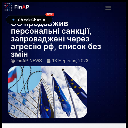
NEW
✦
CheckChat AI
ЄС продовжив
персональні санкції,
запроваджені через
агресію рф, список без
змін
FinAP NEWS
13 Березня, 2023