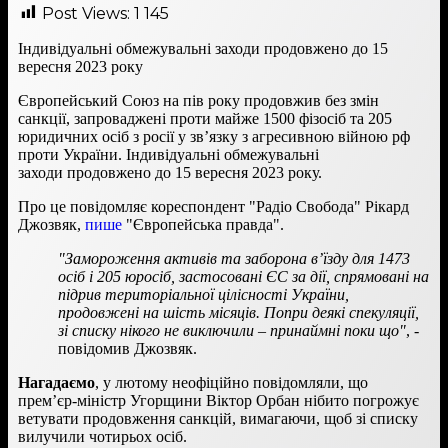
Post Views:
1 145
Індивідуальні обмежувальні заходи продовжено до 15
вересня 2023 року
Європейський Союз на пів року продовжив без змін
санкції, запроваджені проти майже 1500 фізосіб та 205
юридичних осіб з росії у зв’язку з агресивною війною рф
проти України. Індивідуальні обмежувальні
заходи продовжено до 15 вересня 2023 року.
Про це повідомляє кореспондент "Радіо Свобода" Рікард
Джозвяк,
пише
"Європейська правда".
"Замороження активів та заборона в’їзду для 1473
осіб і 205 юросіб, застосовані ЄС за дії, спрямовані на
підрив територіальної цілісності України,
продовжені на шість місяців. Попри деякі спекуляції,
зі списку нікого не виключили – принаймні поки що"
, -
повідомив Джозвяк.
Нагадаємо
, у лютому неофіційно повідомляли, що
прем’єр-міністр Угорщини Віктор Орбан нібито погрожує
ветувати продовження санкцій, вимагаючи, щоб зі списку
вилучили чотирьох осіб.