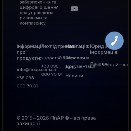
забезпечення та
цифрові рішення
для управління
ризиками та
комплаєнсу.
Інформація
Техпідтримка:
Навігація:
Юридична
про
інформація:
продукти:
support@finap.com.ua
Рішення
Політика
конфіденційності
+38 098
Документація
АРІ
info@finap.com.ua
000 70 01
Новини
+38 098
000 70 01
© 2015 – 2026 FinAP ® – всі права
захищені