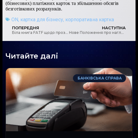
(бізнесових) платіжних карток та збільшенню обсягів
безготівкових розрахунків.
ON
,
картка для бізнесу
,
корпоративна картка
ПОПЕРЕДНЯ
НАСТУПНА
Біла книга FATF щодо прозорості бенефіціарної власності юридичних осіб
Нове Положення про нагляд НБУ за небанківськими фінансовими групами
Читайте далі
БАНКІВСЬКА СПРАВА