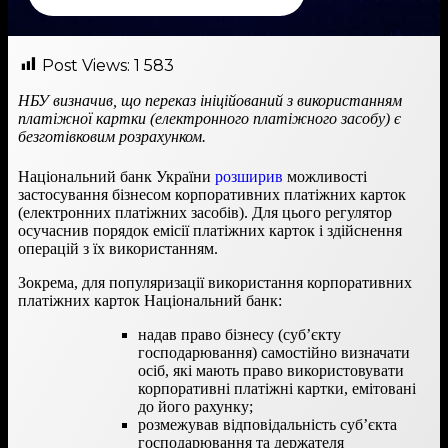
Post Views:
1 583
НБУ визначив, що переказ ініційований з використанням
платіжної картки (електронного платіжного засобу) є
безготівковим розрахунком.
Національний банк України
розширив
можливості
застосування бізнесом корпоративних платіжних карток
(електронних платіжних засобів). Для цього регулятор
осучаснив порядок емісії платіжних карток і здійснення
операцій з їх використанням.
Зокрема, для популяризації використання корпоративних
платіжних карток Національний банк:
надав право бізнесу (суб’єкту
господарювання) самостійно визначати
осіб, які мають право використовувати
корпоративні платіжні картки, емітовані
до його рахунку;
розмежував відповідальність суб’єкта
господарювання та держателя