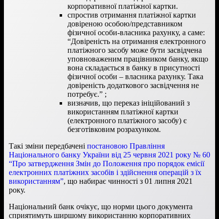
корпоративної платіжної картки.
спростив отримання платіжної картки
довіреною особою/представником
фізичної особи-власника рахунку, а саме:
“Довіреність на отримання електронного
платіжного засобу може бути засвідчена
уповноваженим працівником банку, якщо
вона складається в банку в присутності
фізичної особи – власника рахунку. Така
довіреність додаткового засвідчення не
потребує.” ;
визначив, що переказ ініційований з
використанням платіжної картки
(електронного платіжного засобу) є
безготівковим розрахунком.
Такі зміни передбачені
постановою Правління
Національного банку України від 25 червня 2021 року № 60
“Про затвердження Змін до Положення про порядок емісії
електронних платіжних засобів і здійснення операцій з їх
використанням”
, що набирає чинності з 01 липня 2021
року.
Національний банк очікує, що норми цього документа
сприятимуть ширшому використанню корпоративних