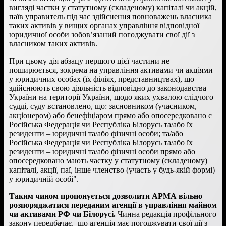
вигляді частки у статутному (складеному) капіталі чи акцій,
паїв управитель під час здійснення повноважень власника
таких активів у вищих органах управління відповідної
юридичної особи зобов’язаний погоджувати свої дії з
власником таких активів.
При цьому дія абзацу першого цієї частини не
поширюється, зокрема на управління активами чи акціями
у юридичних особах (їх філіях, представництвах), що
здійснюють свою діяльність відповідно до законодавства
України на території України, щодо яких ухвалою слідчого
судді, суду встановлено, що: засновником (учасником,
акціонером) або бенефіціаром прямо або опосередковано є
Російська Федерація чи Республіка Білорусь та/або їх
резиденти – юридичні та/або фізичні особи; та/або
Російська Федерація чи Республіка Білорусь та/або їх
резиденти – юридичні та/або фізичні особи прямо або
опосередковано мають частку у статутному (складеному)
капіталі, акції, паї, інше членство (участь у будь-якій формі)
у юридичній особі".
Таким чином пропонується дозволити АРМА вільно
розпоряджатися переданим агенції в управління майном
чи активами РФ чи Білорусі.
Чинна редакція профільного
закону передбачає, що агенція має погоджувати свої дії з