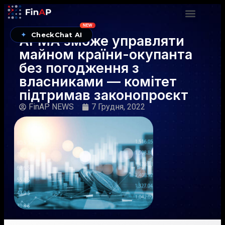
NEW
✦
CheckChat AI
АРМА зможе управляти
майном країни-окупанта
без погодження з
власниками — комітет
підтримав законопроєкт
FinAP NEWS
7 Грудня, 2022