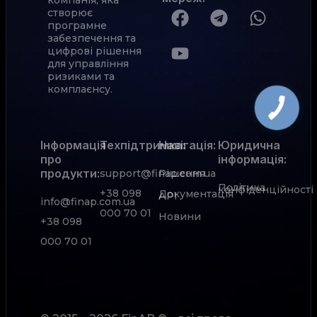
створює
програмне
забезпечення та
цифрові рішення
для управління
ризиками та
комплаєнсу.
Інформація
Техпідтримка:
Навігація:
Юридична
про
інформація:
продукти:
support@finap.com.ua
Рішення
Політика
конфіденційності
+38 098
Документація
АРІ
info@finap.com.ua
000 70 01
Новини
+38 098
000 70 01