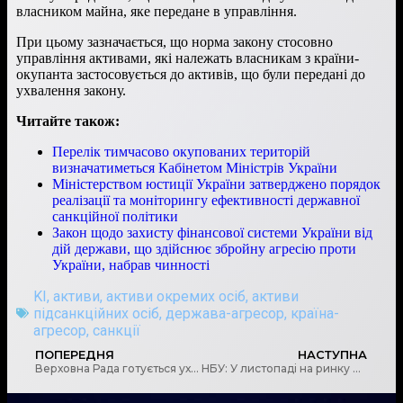
власником майна, яке передане в управління.
При цьому зазначається, що норма закону стосовно
управління активами, які належать власникам з країни-
окупанта застосовується до активів, що були передані до
ухвалення закону.
Читайте також:
Перелік тимчасово окупованих територій
визначатиметься Кабінетом Міністрів України
Міністерством юстиції України затверджено порядок
реалізації та моніторингу ефективності державної
санкційної політики
Закон щодо захисту фінансової системи України від
дій держави, що здійснює збройну агресію проти
України, набрав чинності
KI
,
активи
,
активи окремих осіб
,
активи
підсанкційних осіб
,
держава-агресор
,
країна-
агресор
,
санкції
ПОПЕРЕДНЯ
НАСТУПНА
Верховна Рада готується ухвалити закон про цифровий контент та цифрові послуги, незважаючи на критику Мін’юсту
НБУ: У листопаді на ринку небанківських фінансових послуг з’явився один новий гравець, водночас 51 учасник залишив ринок