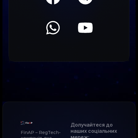
Долучайтеся до
наших соціальних
FinAP – RegTech-
мереж
:
компанія, яка