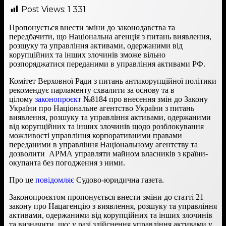
Post Views:
1 331
Пропонується внести зміни до законодавства та
передбачити, що Національна агенція з питань виявлення,
розшуку та управління активами, одержаними від
корупційних та інших злочинів зможе вільно
розпоряджатися переданими в управління активами РФ.
Комітет Верховної Ради з питань антикорупційної політики
рекомендує парламенту схвалити за основу та в
цілому
законопроєкт
№8184 про внесення змін до Закону
України про Національне агентство України з питань
виявлення, розшуку та управління активами, одержаними
від корупційних та інших злочинів щодо розблокування
можливості управління корпоративними правами
переданими в управління Національному агентству та
дозволити АРМА управляти майном власників з країни-
окупанта без погодження з ними.
Про це
повідомляє
Судово-юридична газета.
Законопроєктом пропонується внести зміни до статті 21
закону про Нацагенцію з виявлення, розшуку та управління
активами, одержаними від корупційних та інших злочинів
та визначити, що: у разі здійснення управління активами у