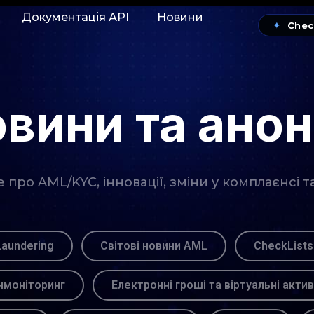
Документація АРІ
Новини
✦
Chec
вини та ано
про AML/KYC, інновації, зміни у комплаєнсі т
Laundering
Світові новини AML
CheckLists
моніторинг
Електронні гроші та віртуальні акти