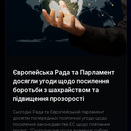
Європейська Рада та Парламент
досягли угоди щодо посилення
боротьби з шахрайством та
підвищення прозорості
Сьогодні Рада та Європейський парламент
досягли попередньої політичної угоди щодо
посилення законодавства ЄС щодо платіжних
послуг . “Сьогоднішня угода знаменує собою