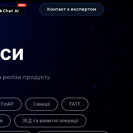
NEW
Контакт з експертом
kChat AI
нси
а релізи продукту.
 FinAP
Санкції
FATF
ви
ЗЕД та валютні операції