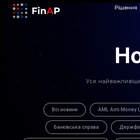
Рішення
Но
Усе найважливіше 
Всі новини
AML Anti Money 
Банківська справа
Держфін