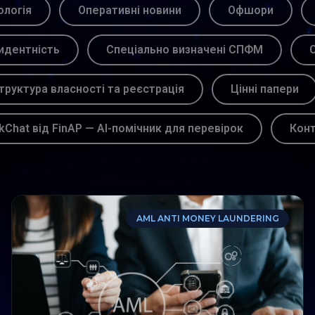
логія
Оперативні новини
Офшори
идентність
Спеціально визначені СПФМ
С
труктура власності та реєстрація
Цінні папери
kChat від FinAP — AI-помічник для перевірок
Кон
AML ANTI MONEY LAUNDERING