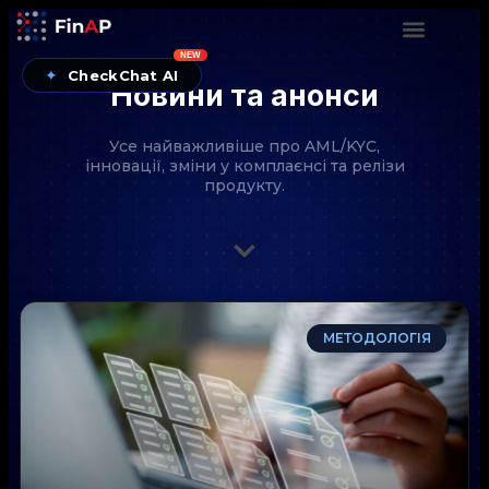
NEW
✦
CheckChat AI
Новини та анонси
Усе найважливіше про AML/KYC,
інновації, зміни у комплаєнсі та релізи
продукту.
CheckChat від FinAP — AI-помічник для перевірок
МЕТОДОЛОГІЯ