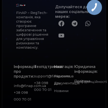
Долучайтеся до
наших соціальних
FinAP – RegTech-
мереж
:
компанія, яка
створює
програмне
забезпечення та
цифрові рішення
для управління
ризиками та
комплаєнсу.
Інформація
Техпідтримка:
Навігація:
Юридична
про
інформація:
продукти:
support@finap.com.ua
Рішення
Політика
конфіденційності
+38 098
Документація
АРІ
info@finap.com.ua
000 70 01
Новини
+38 098
000 70 01