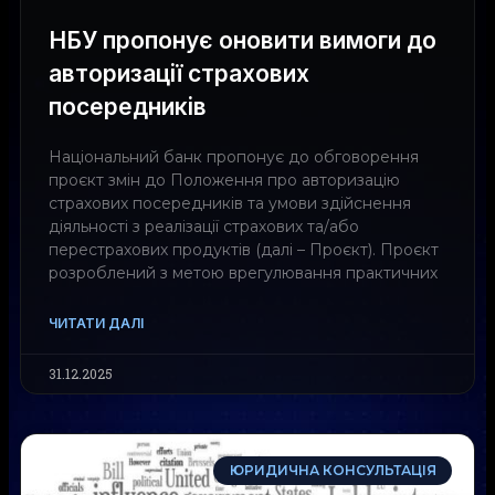
НБУ пропонує оновити вимоги до
авторизації страхових
посередників
Національний банк пропонує до обговорення
проєкт змін до Положення про авторизацію
страхових посередників та умови здійснення
діяльності з реалізації страхових та/або
перестрахових продуктів (далі – Проєкт). Проєкт
розроблений з метою врегулювання практичних
ЧИТАТИ ДАЛІ
31.12.2025
ЮРИДИЧНА КОНСУЛЬТАЦІЯ