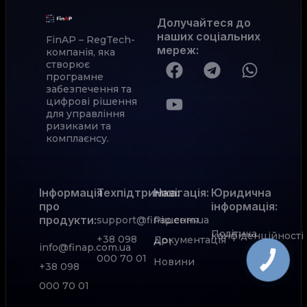
Долучайтеся до
наших соціальних
FinAP – RegTech-
мереж
:
компанія, яка
створює
програмне
забезпечення та
цифрові рішення
для управління
ризиками та
комплаєнсу.
Інформація
Техпідтримка:
Навігація:
Юридична
про
інформація:
продукти:
support@finap.com.ua
Рішення
Політика
конфіденційності
+38 098
Документація
АРІ
info@finap.com.ua
000 70 01
Новини
КНОПКА
+38 098
ЗВ'ЯЗКУ
000 70 01