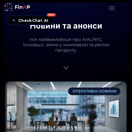
NEW
✦
CheckChat AI
Новини та анонси
Усе найважливіше про AML/KYC,
інновації, зміни у комплаєнсі та релізи
продукту.
CheckChat від FinAP — AI-помічник для перевірок
ОПЕРАТИВНІ НОВИНИ