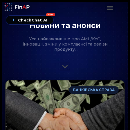
NEW
✦
CheckChat AI
Новини та анонси
Усе найважливіше про AML/KYC,
інновації, зміни у комплаєнсі та релізи
продукту.
CheckChat від FinAP — AI-помічник для перевірок
БАНКІВСЬКА СПРАВА