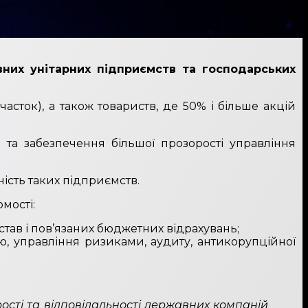
вних унітарних підприємств та господарських
часток), а також товариств, де 50% і більше акцій
і
та забезпечення більшої прозорості управління
ість таких підприємств.
омості:
став і пов’язаних бюджетних відрахувань;
ю, управління ризиками, аудиту, антикорупційної
ості та відповідальності державних компаній