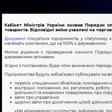
Кабінет Міністрів України оновив Порядок о
товариств. Відповідні зміни ухвалені на черго
Документ
стосується підприємств, у статутному к
належать компаніям, що на 100% є державними.
Метою рішення є приведення чинного Порядку
державними активами.
Згідно з постановою, буде чітко визначено період
Підприємства будуть зобов’язані публікувати на вла
перелік спеціальних обов’язків, покладених н
внутрішні положення, які регулюють роботу 
діяльності та механізми повідомлень про по
звіти про управління;
щорічні звіти про досягнення цілей діяльності
«Ми відкриваємо суспільству інформацію, до