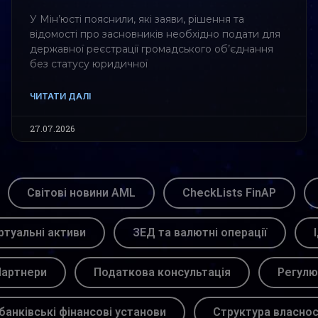
У Мін’юсті пояснили, які заяви, рішення та
відомості про засновників необхідно подати для
державної реєстрації громадського об’єднання
без статусу юридичної
ЧИТАТИ ДАЛІ
27.07.2026
Світові новини AML
CheckLists FinAP
ртуальні активи
ЗЕД та валютні операції
артнери
Податкова консультація
Регулю
банківські фінансові установи
Структура власнос