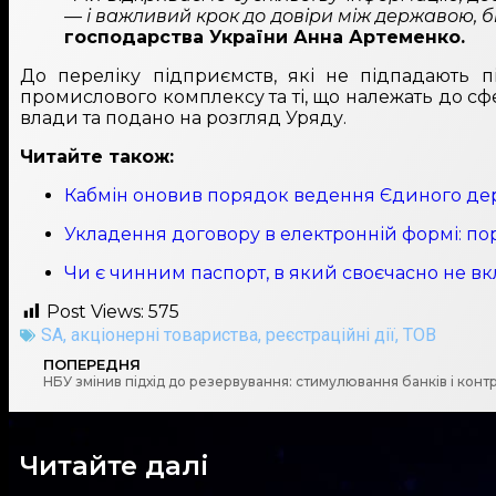
— і важливий крок до довіри між державою, 
господарства України Анна Артеменко.
До переліку підприємств, які не підпадають пі
промислового комплексу та ті, що належать до с
влади та подано на розгляд Уряду.
Читайте також:
Кабмін оновив порядок ведення Єдиного дер
Укладення договору в електронній формі: пор
Чи є чинним паспорт, в який своєчасно не вк
Post Views:
575
SA
,
акціонерні товариства
,
реєстраційні дії
,
ТОВ
ПОПЕРЕДНЯ
НБУ змінив підхід до резервування: стимулювання банків і кон
Читайте далі