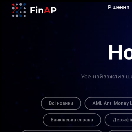
Рішення
Но
Усе найважливіше 
Всі новини
AML Anti Money 
Банківська справа
Держфін