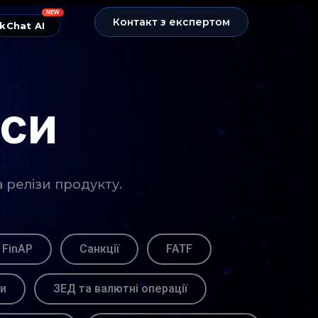
NEW
Контакт з експертом
kChat AI
нси
а релізи продукту.
 FinAP
Санкції
FATF
ви
ЗЕД та валютні операції