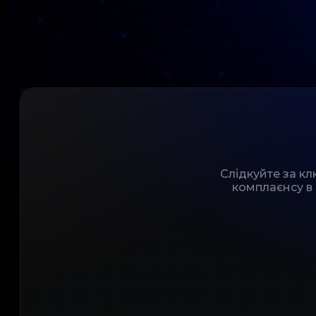
Слідкуйте за к
комплаєнсу в