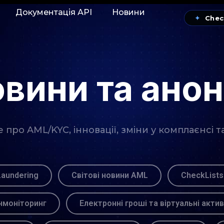
Документація АРІ
Новини
✦
Chec
вини та ано
про AML/KYC, інновації, зміни у комплаєнсі т
Laundering
Світові новини AML
CheckLists
моніторинг
Електронні гроші та віртуальні акти