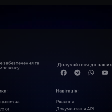
не забезпечення та
Долучайтеся до наших
мплаєнсу.
ка:
Навігація:
ap.com.ua
Рішення
Документація АРІ
70 01