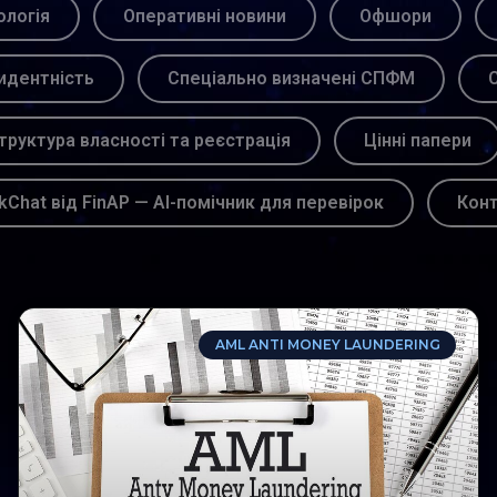
логія
Оперативні новини
Офшори
идентність
Спеціально визначені СПФМ
С
труктура власності та реєстрація
Цінні папери
kChat від FinAP — AI-помічник для перевірок
Кон
AML ANTI MONEY LAUNDERING