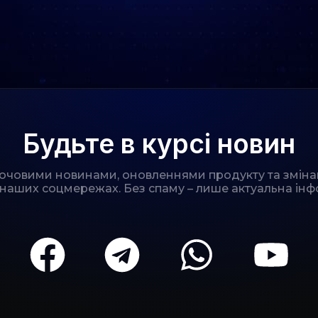
Будьте в курсі новин
лючовими новинами, оновленнями продукту та зміна
 наших соцмережах. Без спаму – лише актуальна інф