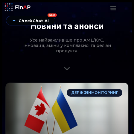
NEW
✦
CheckChat AI
Новини та анонси
Усе найважливіше про AML/KYC,
інновації, зміни у комплаєнсі та релізи
продукту.
CheckChat від FinAP — AI-помічник для перевірок
ДЕРЖФІНМОНІТОРИНГ