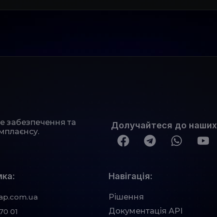
не забезпечення та
Долучайтеся до наших
мплаєнсу.
ка:
Навігація:
ap.com.ua
Рішення
Документація АРІ
70 01