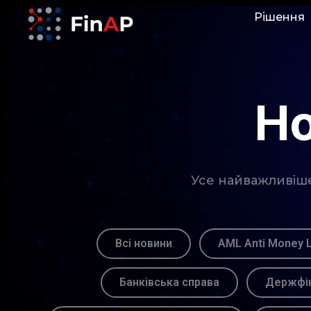
Рішення
Но
Усе найважливіше 
Всі новини
AML Anti Money 
Банківська справа
Держфін