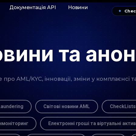
Документація АРІ
Новини
✦
Chec
вини та ано
про AML/KYC, інновації, зміни у комплаєнсі т
Laundering
Світові новини AML
CheckLists
моніторинг
Електронні гроші та віртуальні акти