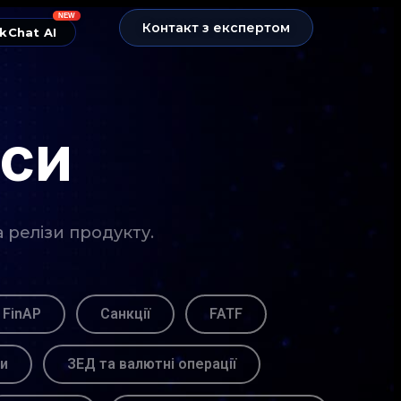
NEW
Контакт з експертом
kChat AI
нси
а релізи продукту.
 FinAP
Санкції
FATF
ви
ЗЕД та валютні операції