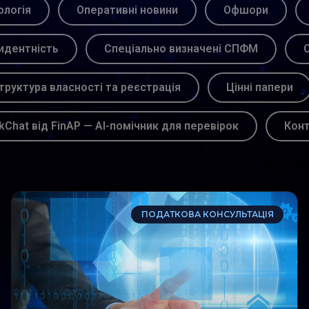
логія
Оперативні новини
Офшори
идентність
Спеціально визначені СПФМ
С
труктура власності та реєстрація
Цінні папери
kChat від FinAP — AI-помічник для перевірок
Кон
ПОДАТКОВА КОНСУЛЬТАЦІЯ