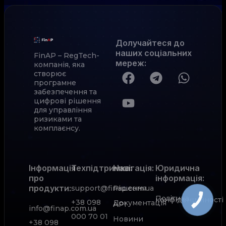
Долучайтеся до
наших соціальних
FinAP – RegTech-
мереж
:
компанія, яка
створює
програмне
забезпечення та
цифрові рішення
для управління
ризиками та
комплаєнсу.
Інформація
Техпідтримка:
Навігація:
Юридична
про
інформація:
продукти:
support@finap.com.ua
Рішення
Політика
конфіденційності
КНОПКА
+38 098
Документація
АРІ
ЗВ'ЯЗКУ
info@finap.com.ua
000 70 01
Новини
+38 098