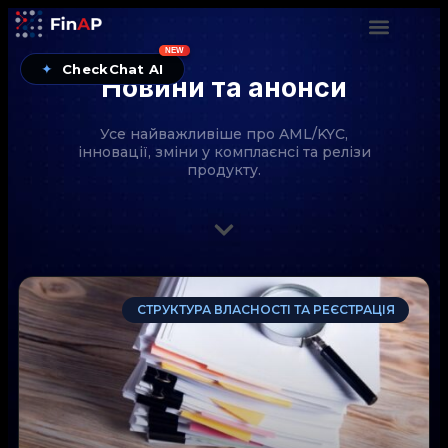
NEW
✦
CheckChat AI
Новини та анонси
Усе найважливіше про AML/KYC,
інновації, зміни у комплаєнсі та релізи
продукту.
CheckChat від FinAP — AI-помічник для перевірок
СТРУКТУРА ВЛАСНОСТІ ТА РЕЄСТРАЦІЯ