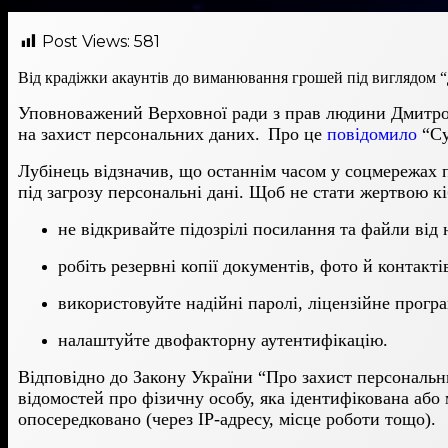
Post Views:
581
Від крадіжки акаунтів до виманювання грошей під виглядом “д
Уповноважений Верховної ради з прав людини Дмитр
на захист персональних даних.
Про це
повідомил
о
“
С
Лубінець відзначив, що останнім часом у соцмережах
під загрозу персональні дані. Щоб не стати жертвою к
не відкривайте підозрілі посилання та файли від 
робіть резервні копії документів, фото й контактів
використовуйте надійні паролі, ліцензійне програ
налаштуйте двофакторну аутентифікацію.
Відповідно до
Закону України “Про захист персональ
відомостей про фізичну особу, яка ідентифікована або
опосередковано (через IP-адресу, місце роботи тощо).