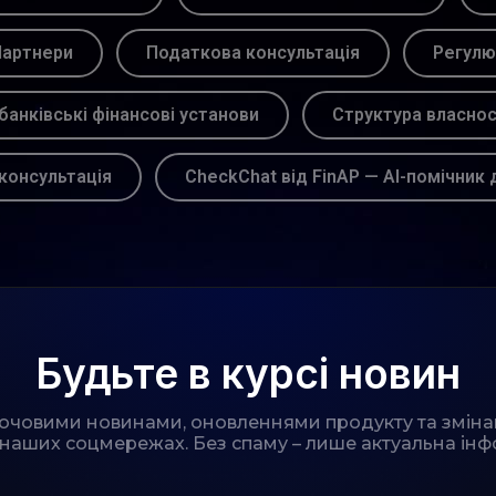
артнери
Податкова консультація
Регулю
банківські фінансові установи
Структура власнос
консультація
CheckChat від FinAP — AI-помічник 
Будьте в курсі новин
лючовими новинами, оновленнями продукту та зміна
 наших соцмережах. Без спаму – лише актуальна інф