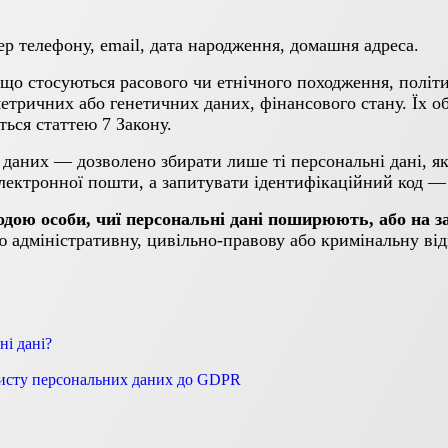
ер телефону, email, дата народження, домашня адреса.
, що стосуються расового чи етнічного походження, політ
метричних або генетичних даних, фінансового стану. Їх о
ься статтею 7 Закону.
даних — дозволено збирати лише ті персональні дані, як
 електронної пошти, а запитувати ідентифікаційний код —
дою особи, чиї персональні дані поширюють, або на з
 адміністративну, цивільно-правову або кримінальну від
ні дані?
захисту персональних даних до GDPR