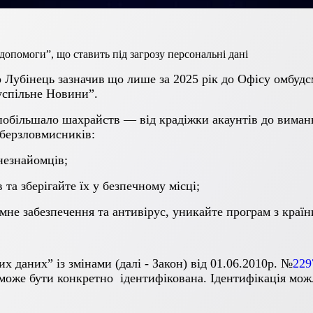
опомоги”, що ставить під загрозу персональні дані
о Лубінець
зазначив
що лише за 2025 рік до Офісу омбуд
успільне Новини
”.
 побільшало шахрайств — від крадіжки акаунтів до вима
іберзловмисників:
незнайомців;
 та зберігайте їх у безпечному місці;
мне забезпечення та антивірус, уникайте програм з країн
них даних”
із змінами
(далі - Закон)
від 01.06.2010р. №
229
 може бути конкретно ідентифікована. Ідентифікація можл