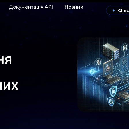
Документація АРІ
Новини
✦
Chec
ня
них