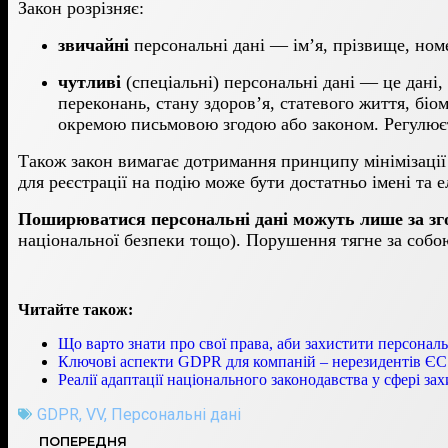
Закон розрізняє:
з
вичайні
персональні дані — ім’я, прізвище, ном
ч
утливі
(спеціальні) персональні дані — це дані
переконань, стану здоров’я, статевого життя, біо
окремою письмовою згодою або законом. Регулюєт
Також закон вимагає дотримання принципу мінімізації 
для реєстрації на подію може бути достатньо імені та
Поширюватися персональні дані можуть лише за зго
національної безпеки тощо). Порушення тягне за собою
Читайте також:
Що варто знати про свої права, аби захистити персональ
Ключові аспекти GDPR для компаній – нерезидентів ЄС
Реалії адаптації національного законодавства у сфері 
GDPR
,
VV
,
Персональні дані
ПОПЕРЕДНЯ