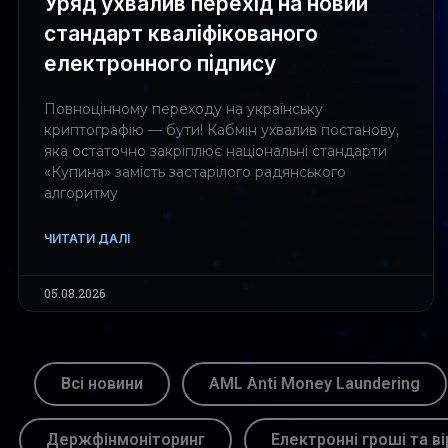
Уряд ухвалив перехід на новий
стандарт кваліфікованого
електронного підпису
Повноцінному переходу на українську
криптографію — бути! Кабмін ухвалив постанову,
яка остаточно закріплює національні стандарти
«Купина» замість застарілого радянського
алгоритму
ЧИТАТИ ДАЛІ
05.08.2026
Всі новини
AML Anti Money Laundering
Держфінмоніторинг
Електронні гроші та ві