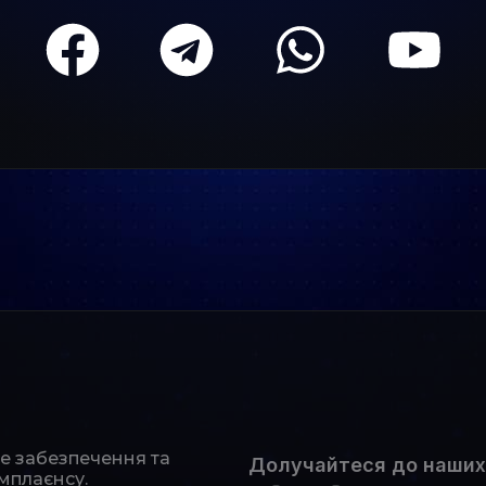
не забезпечення та
Долучайтеся до наших
мплаєнсу.