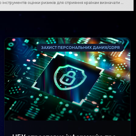
FATF запустила Національний набір інструментів оцінки ризиків для сприяння країнам визначати найбільші ризики відмивання грошей
ЗАХИСТ ПЕРСОНАЛЬНИХ ДАНИХ/GDPR