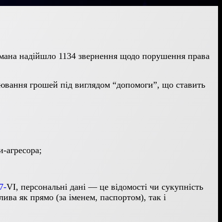
смана надійшло 1134 звернення щодо порушення права
нювання грошей під виглядом “допомоги”, що ставить
и-агресора;
7-
VI
, персональні дані — це відомості чи сукупність
ива як прямо (за іменем, паспортом), так і