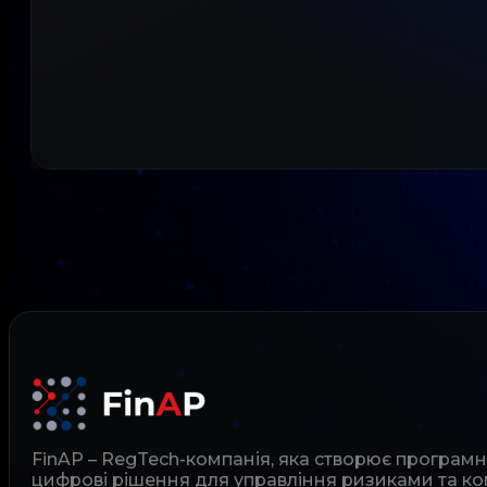
FinAP – RegTech-компанія, яка створює програм
цифрові рішення для управління ризиками та ко