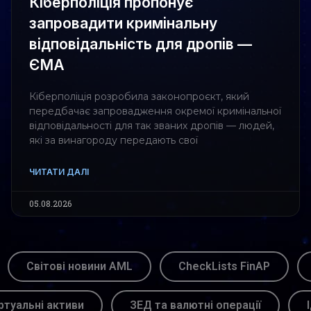
Кіберполіція пропонує
запровадити кримінальну
відповідальність для дропів —
ЄМА
Кіберполіція розробила законопроєкт, який
передбачає запровадження окремої кримінальної
відповідальності для так званих дропів — людей,
які за винагороду передають свої
ЧИТАТИ ДАЛІ
05.08.2026
Світові новини AML
CheckLists FinAP
ртуальні активи
ЗЕД та валютні операції