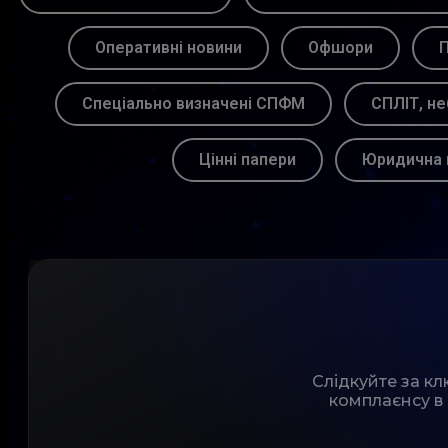
Оперативні новини
Офшори
П
Спеціально визначені СПФМ
СПЛІТ, не
Цінні папери
Юридична 
Слідкуйте за к
комплаєнсу в