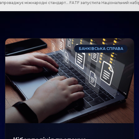
Нові правила оподаткування для цифрових платформ: Україна запроваджує міжнародні стандарти прозорості
БАНКІВСЬКА СПРАВА