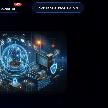
NEW
Контакт з експертом
kChat AI