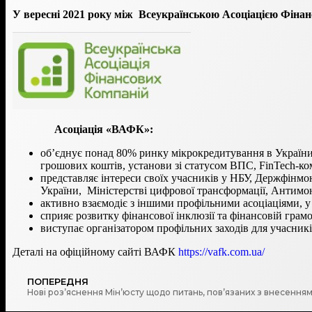
У вересні 2021 року між Всеукраїнською Асоціацією Фіна
Асоціація «ВАФК»:
об’єднує понад 80% ринку мікрокредитування в України,
грошових коштів, установи зі статусом ВПС, FinTech-ко
представляє інтереси своїх учасників у НБУ, Держфінмоні
України, Міністерстві цифрової трансформації, Антимо
активно взаємодіє з іншими профільними асоціаціями, у то
сприяє розвитку фінансової інклюзії та фінансовій гра
виступає організатором профільних заходів для учасникі
Деталі на офіційному сайті ВАФК
https://vafk.com.ua/
ПОПЕРЕДНЯ