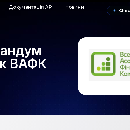
Документація АРІ
Новини
✦
Chec
рандум
іж ВАФК