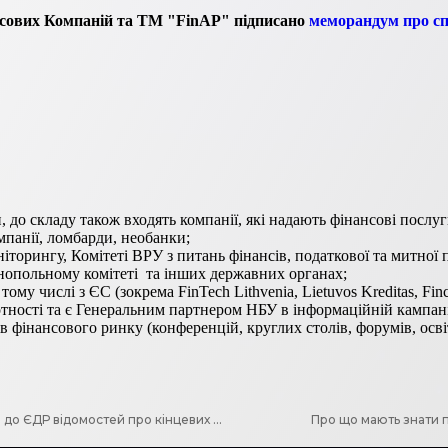
нсових Компаній та ТМ "FinAP" підписано
меморандум про с
 до складу також входять компанії, які надають фінансові послу
мпанії, ломбарди, необанки;
торингу, Комітеті ВРУ з питань фінансів, податкової та митної п
нопольному комітеті та інших державних органах;
му числі з ЄС (зокрема FinTech Lithvenia, Lietuvos Kreditas, Finc
мотності та є Генеральним партнером НБУ в інформаційній кампан
в фінансового ринку (конференцій, круглих столів, форумів, осв
Нові роз’яснення Мін’юсту щодо питань, пов’язаних з внесенням до ЄДР відомостей про кінцевих бенефіціарних власників
Про що мають знати п