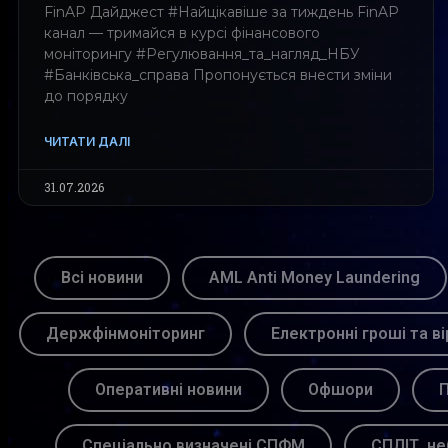
FinAP Дайджест #Найцікавіше за тиждень FinAP
канал — тримайся в курсі фінансового
моніторингу #Регулювання_та_нагляд_НБУ
#Банківська_справа Пропонується внести зміни
до порядку
ЧИТАТИ ДАЛІ
31.07.2026
Всі новини
AML Anti Money Laundering
Держфінмоніторинг
Електронні гроші та ві
Оперативні новини
Офшори
П
Спеціально визначені СПФМ
СПЛІТ, не