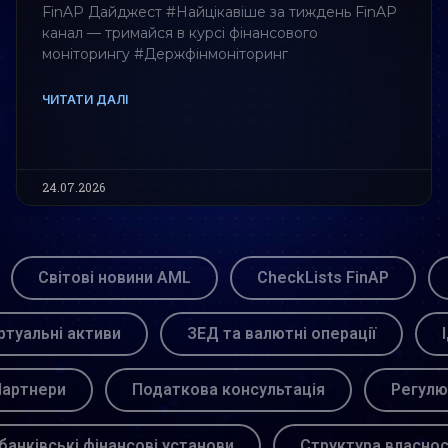
FinAP Дайджест #Найцікавіше за тиждень FinAP
канал — тримайся в курсі фінансового
моніторингу #Держфінмоніторинг
ЧИТАТИ ДАЛІ
24.07.2026
Світові новини AML
CheckLists FinAP
ртуальні активи
ЗЕД та валютні операції
артнери
Податкова консультація
Регулю
банківські фінансові установи
Структура власнос