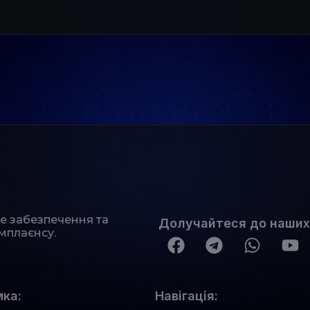
не забезпечення та
Долучайтеся до наших
мплаєнсу.
ка:
Навігація: