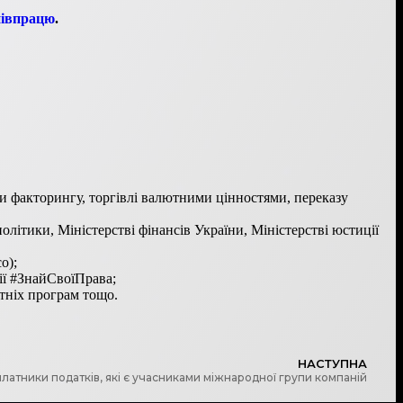
півпрацю
.
ги факторингу, торгівлі валютними цінностями, переказу
олітики, Міністерстві фінансів України, Міністерстві юстиції
o);
ії #ЗнайСвоїПрава;
ітніх програм тощо.
НАСТУПНА
латники податків, які є учасниками міжнародної групи компаній