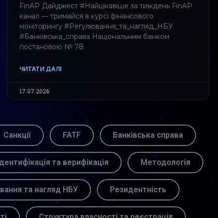
FinAP Дайджест #Найцікавіше за тиждень FinAP
канал — тримайся в курсі фінансового
моніторингу #Регулювання_та_нагляд_НБУ
#Банківська_справа Національним банком
постановою № 78
ЧИТАТИ ДАЛІ
17.07.2026
Санкції
FATF
Банківська справа
Ідентифікація та верифікація
Методологія
вання та нагляд НБУ
Резидентність
ті
Структура власності та реєстрація