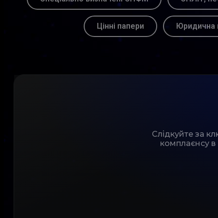
Цінні папери
Юридична 
Слідкуйте за к
комплаєнсу в