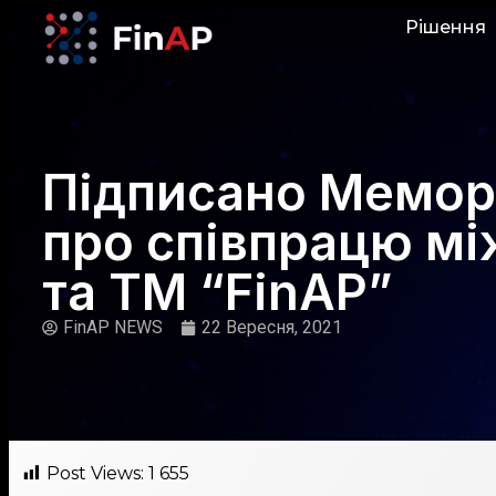
Рішення
Підписано Мемо
про співпрацю м
та ТМ “FinAP”
FinAP NEWS
22 Вересня, 2021
Post Views:
1 655