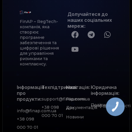
Долучайтеся до
наших соціальних
FinAP – RegTech-
мереж
:
компанія, яка
створює
програмне
забезпечення та
цифрові рішення
для управління
ризиками та
комплаєнсу.
Інформація
Техпідтримка:
Навігація:
Юридична
про
інформація:
продукти:
support@finap.com.ua
Рішення
Політика
конфіденційності
+38 098
Документація
АРІ
info@finap.com.ua
000 70 01
Новини
+38 098
000 70 01