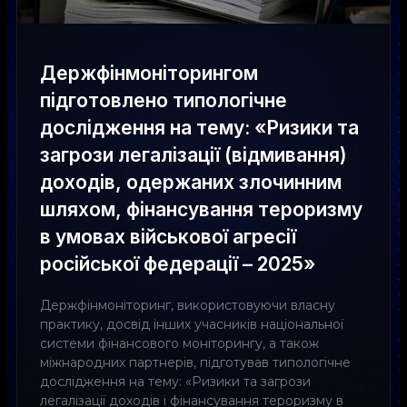
Держфінмоніторингом
підготовлено типологічне
дослідження на тему: «Ризики та
загрози легалізації (відмивання)
доходів, одержаних злочинним
шляхом, фінансування тероризму
в умовах військової агресії
російської федерації – 2025»
Держфінмоніторинг, використовуючи власну
практику, досвід інших учасників національної
системи фінансового моніторингу, а також
міжнародних партнерів, підготував типологічне
дослідження на тему: «Ризики та загрози
легалізації доходів і фінансування тероризму в