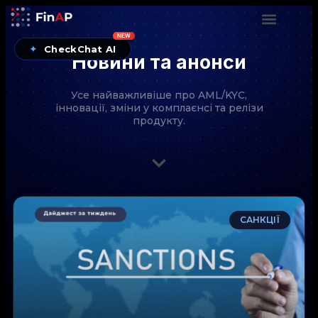
NEW
✦
CheckChat AI
Новини та анонси
Усе найважливіше про AML/KYC,
інновації, зміни у комплаєнсі та релізи
продукту.
CheckChat від FinAP — AI-помічник для перевірок
САНКЦІЇ