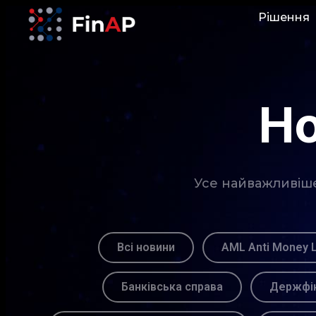
Рішення
Но
Усе найважливіше 
Всі новини
AML Anti Money 
Банківська справа
Держфін