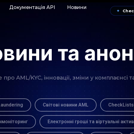
Документація АРІ
Новини
✦
Chec
вини та ано
про AML/KYC, інновації, зміни у комплаєнсі т
Laundering
Світові новини AML
CheckLists
моніторинг
Електронні гроші та віртуальні акти