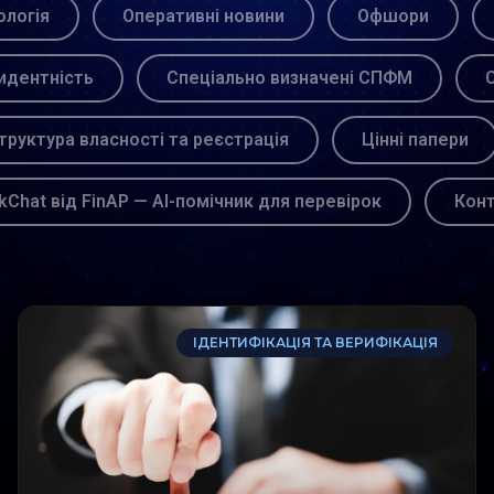
логія
Оперативні новини
Офшори
идентність
Спеціально визначені СПФМ
С
труктура власності та реєстрація
Цінні папери
kChat від FinAP — AI-помічник для перевірок
Кон
ІДЕНТИФІКАЦІЯ ТА ВЕРИФІКАЦІЯ