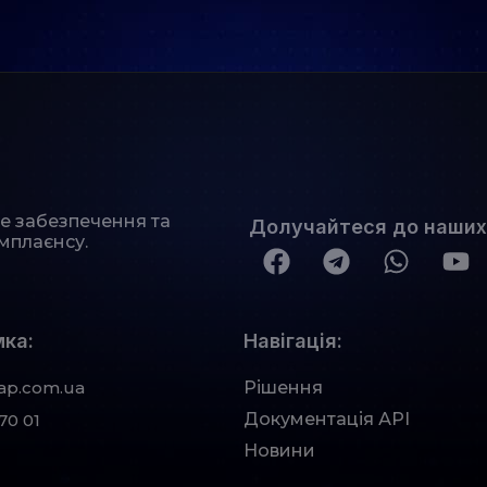
не забезпечення та
Долучайтеся до наших
мплаєнсу.
ка:
Навігація:
ap.com.ua
Рішення
Документація АРІ
70 01
Новини