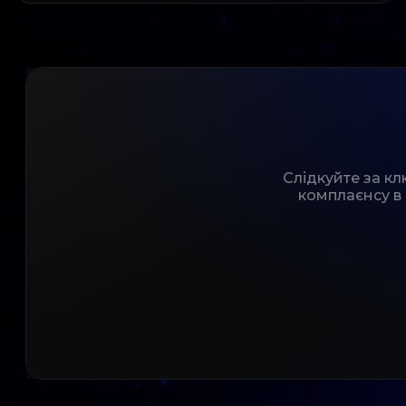
Слідкуйте за к
комплаєнсу в