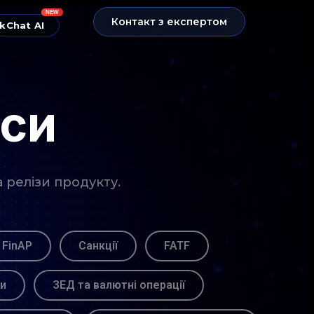
NEW
Контакт з експертом
kChat AI
нси
а релізи продукту.
 FinAP
Санкції
FATF
ви
ЗЕД та валютні операції