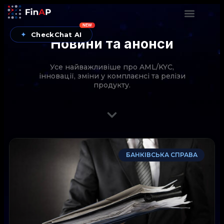
NEW
✦
CheckChat AI
Новини та анонси
Усе найважливіше про AML/KYC,
інновації, зміни у комплаєнсі та релізи
продукту.
CheckChat від FinAP — AI-помічник для перевірок
БАНКІВСЬКА СПРАВА