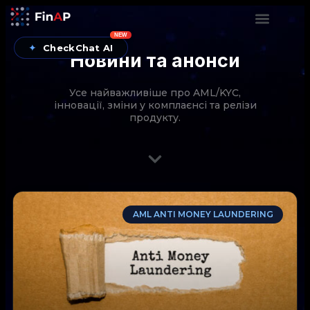
NEW
✦
CheckChat AI
Новини та анонси
Усе найважливіше про AML/KYC,
інновації, зміни у комплаєнсі та релізи
продукту.
CheckChat від FinAP — AI-помічник для перевірок
AML ANTI MONEY LAUNDERING