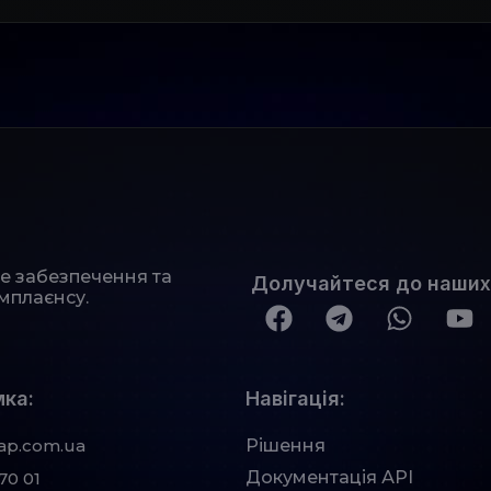
не забезпечення та
Долучайтеся до наших
мплаєнсу.
ка:
Навігація:
ap.com.ua
Рішення
Документація АРІ
70 01