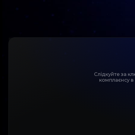
Слідкуйте за к
комплаєнсу в