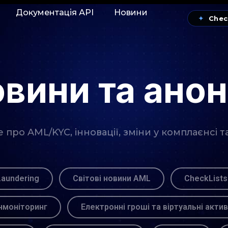
Документація АРІ
Новини
✦
Chec
вини та ано
про AML/KYC, інновації, зміни у комплаєнсі т
Laundering
Світові новини AML
CheckLists
моніторинг
Електронні гроші та віртуальні акти