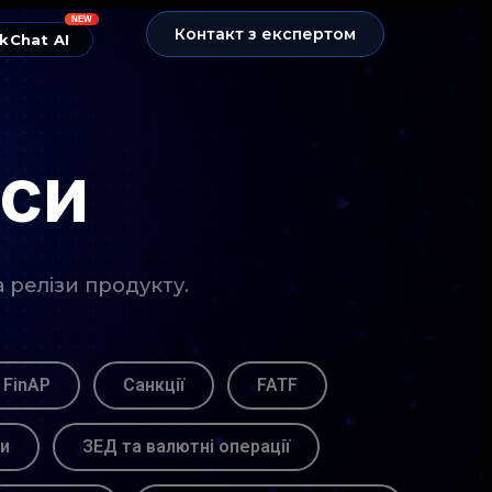
NEW
Контакт з експертом
kChat AI
нси
а релізи продукту.
 FinAP
Санкції
FATF
ви
ЗЕД та валютні операції