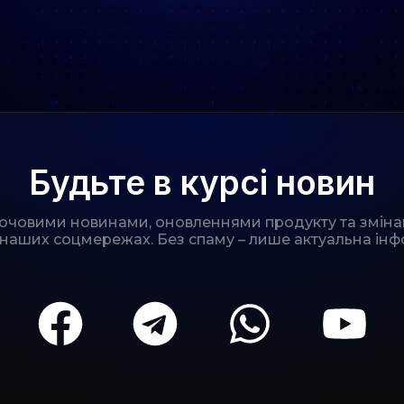
Будьте в курсі новин
лючовими новинами, оновленнями продукту та зміна
 наших соцмережах. Без спаму – лише актуальна інф