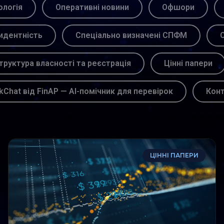
логія
Оперативні новини
Офшори
идентність
Спеціально визначені СПФМ
С
труктура власності та реєстрація
Цінні папери
kChat від FinAP — AI-помічник для перевірок
Кон
ЦІННІ ПАПЕРИ