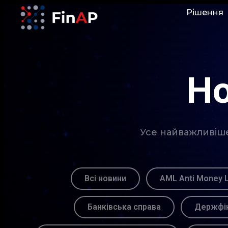
Рішення
Но
Усе найважливіше 
Всі новини
AML Anti Money 
Банківська справа
Держфін