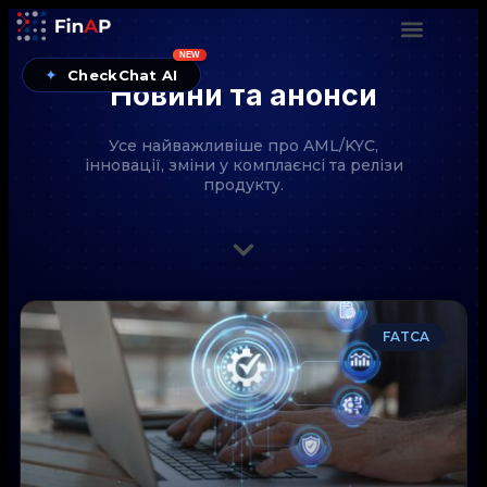
NEW
✦
CheckChat AI
Новини та анонси
Усе найважливіше про AML/KYC,
інновації, зміни у комплаєнсі та релізи
продукту.
CheckChat від FinAP — AI-помічник для перевірок
FATCA