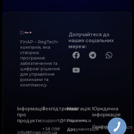
Долучайтеся до
наших соціальних
FinAP – RegTech-
мереж
:
компанія, яка
створює
програмне
забезпечення та
цифрові рішення
для управління
ризиками та
комплаєнсу.
Інформація
Техпідтримка:
Навігація:
Юридична
про
інформація:
продукти:
support@finap.com.ua
Рішення
Політика
конфіденційності
+38 098
Документація
АРІ
info@finap.com.ua