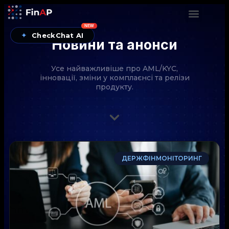
NEW
✦
CheckChat AI
Новини та анонси
Усе найважливіше про AML/KYC,
інновації, зміни у комплаєнсі та релізи
продукту.
CheckChat від FinAP — AI-помічник для перевірок
ДЕРЖФІНМОНІТОРИНГ