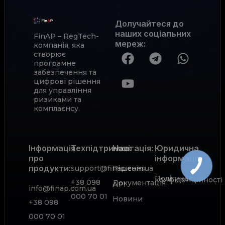
Долучайтеся до
наших соціальних
FinAP – RegTech-
мереж
:
компанія, яка
створює
програмне
забезпечення та
цифрові рішення
для управління
ризиками та
комплаєнсу.
Інформація
Техпідтримка:
Навігація:
Юридична
про
інформація:
продукти:
support@finap.com.ua
Рішення
Політика
конфіденційності
+38 098
Документація
АРІ
info@finap.com.ua
000 70 01
Новини
+38 098
000 70 01