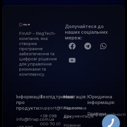
Долучайтеся до
наших соціальних
FinAP – RegTech-
мереж
:
компанія, яка
створює
програмне
забезпечення та
цифрові рішення
для управління
ризиками та
комплаєнсу.
Інформація
Техпідтримка:
Навігація:
Юридична
про
інформація:
продукти:
support@finap.com.ua
Рішення
Політика
конфіденційності
+38 098
Документація
АРІ
info@finap.com.ua
000 70 01
КНОПКА
Новини
ЗВ'ЯЗКУ