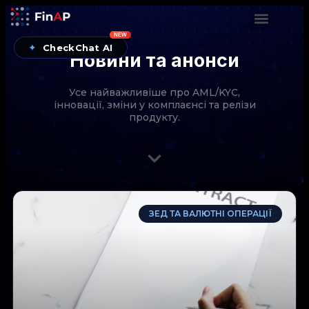
NEW
✦
CheckChat AI
Новини та анонси
Усе найважливіше про AML/KYC,
інновації, зміни у комплаєнсі та релізи
продукту.
CheckChat від FinAP — AI-помічник для перевірок
ЗЕД ТА ВАЛЮТНІ ОПЕРАЦІЇ