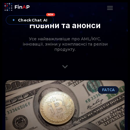
NEW
✦
CheckChat AI
Новини та анонси
Усе найважливіше про AML/KYC,
інновації, зміни у комплаєнсі та релізи
продукту.
CheckChat від FinAP — AI-помічник для перевірок
FATCA