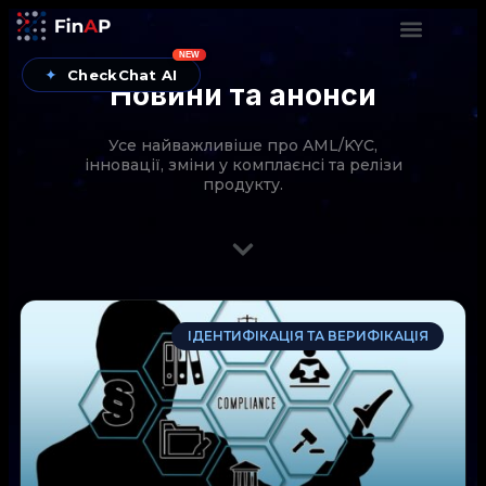
NEW
✦
CheckChat AI
Новини та анонси
Усе найважливіше про AML/KYC,
інновації, зміни у комплаєнсі та релізи
продукту.
CheckChat від FinAP — AI-помічник для перевірок
ІДЕНТИФІКАЦІЯ ТА ВЕРИФІКАЦІЯ