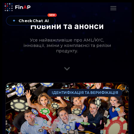
NEW
✦
CheckChat AI
Новини та анонси
Усе найважливіше про AML/KYC,
інновації, зміни у комплаєнсі та релізи
продукту.
CheckChat від FinAP — AI-помічник для перевірок
ІДЕНТИФІКАЦІЯ ТА ВЕРИФІКАЦІЯ