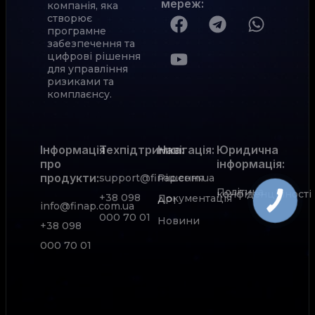
мереж
:
компанія, яка
створює
програмне
забезпечення та
цифрові рішення
для управління
ризиками та
комплаєнсу.
Інформація
Техпідтримка:
Навігація:
Юридична
про
інформація:
продукти:
support@finap.com.ua
Рішення
Політика
конфіденційності
+38 098
Документація
АРІ
info@finap.com.ua
000 70 01
Новини
+38 098
000 70 01