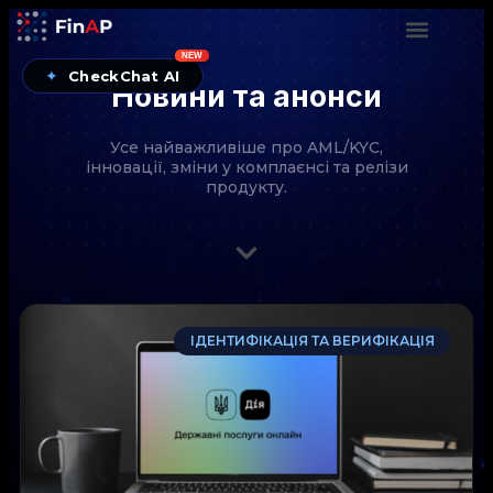
NEW
✦
CheckChat AI
Новини та анонси
Усе найважливіше про AML/KYC,
інновації, зміни у комплаєнсі та релізи
продукту.
CheckChat від FinAP — AI-помічник для перевірок
ІДЕНТИФІКАЦІЯ ТА ВЕРИФІКАЦІЯ