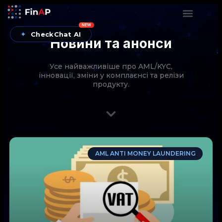
NEW
✦
CheckChat AI
Новини та анонси
Усе найважливіше про AML/KYC,
інновації, зміни у комплаєнсі та релізи
продукту.
CheckChat від FinAP — AI-помічник для перевірок
AML ANTI MONEY LAUNDERING