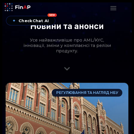
NEW
✦
CheckChat AI
Новини та анонси
Усе найважливіше про AML/KYC,
інновації, зміни у комплаєнсі та релізи
продукту.
CheckChat від FinAP — AI-помічник для перевірок
РЕГУЛЮВАННЯ ТА НАГЛЯД НБУ