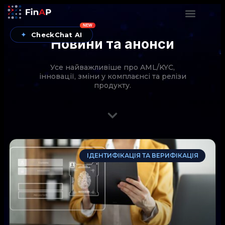
NEW
✦
CheckChat AI
Новини та анонси
Усе найважливіше про AML/KYC,
інновації, зміни у комплаєнсі та релізи
продукту.
CheckChat від FinAP — AI-помічник для перевірок
ІДЕНТИФІКАЦІЯ ТА ВЕРИФІКАЦІЯ