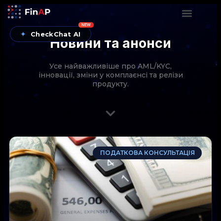
NEW
✦
CheckChat AI
Новини та анонси
Усе найважливіше про AML/KYC,
інновації, зміни у комплаєнсі та релізи
продукту.
CheckChat від FinAP — AI-помічник для перевірок
ПОДАТКОВА КОНСУЛЬТАЦІЯ